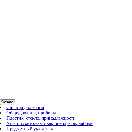
215 475 руб.
BS-010213-AA1
Нет в наличии
Центрифуга 14500 об/мин, 12400g, 12х1,5/2 мл, 12 спин-
колонок, Microspin 12
186 702 руб.
Каталог
Спецпредложения
Оборудование, приборы
Пластик, стекло, принадлежности
Химические реактивы, препараты, наборы
Предметный указатель