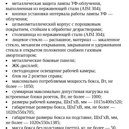
металлическая защита лампы УФ-облучения,
выполненная из нержавеющей стали (AISI 304);
кнопки установки интервала работы лампы УФ —
облучения;
цельнометаллический корпус с порошковым
покрытием, стойким к обработке дезрастворами;
столешница из нержавеющей стали (AISI 304);
лицевое стекло — распашное, материал — закаленное
стекло, механизм открывания, закрывания и удерживания
стекла в открытом положении снабжен газовым
амортизатором;
металлические боковые панели;
ЖК-дисплей;
светодиодное освещение рабочей камеры;
блок на 2 розетки справа;
максимально потребляемая мощность бокса, Вт, не
более — 1050;
суммарная максимально допустимая нагрузка на
встроенные блоки розеток, Вт, не более — 1000;
размеры рабочей камеры, ШхГхВ, мм — 1015х400х520;
габаритные размеры бокса, ШхГхВ, мм, не более —
1020х550х705;
габаритные размеры бокса на подставке, ШхГхВ, мм,
не более — 1020х550х1385;
масса бокса без подставки (нетто), кг, не более — 50.