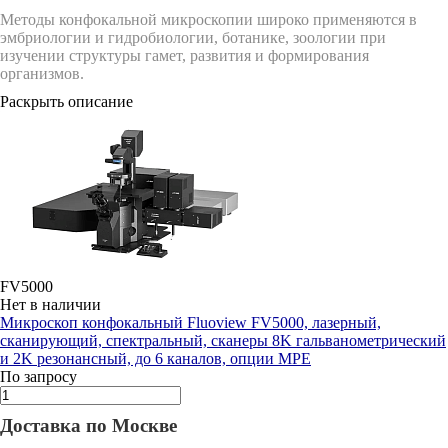
Методы конфокальной микроскопии широко применяются в
эмбриологии и гидробиологии, ботанике, зоологии при
изучении структуры гамет, развития и формирования
организмов.
Раскрыть описание
FV5000
Нет в наличии
Микроскоп конфокальный Fluoview FV5000, лазерный,
сканирующий, спектральный, сканеры 8K гальванометрический
и 2K резонансный, до 6 каналов, опции MPE
По запросу
Доставка по Москве