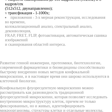
кадров/сек
(512x512, двунаправленно);
v
трансфокация - 1-1000х;
приложения - 3-х мерная реконструкция, исследования
во времени,
колокализационный анализ, спектральный анализ,
деконволюция,
FRAP, FRET, FLIP, фотоактивация, автоматическая сшивка
изображений
и сканирования областей интереса.
Развитие генной инженерии, протеомики, биотехнологии,
современной фармацевтики и биомедицины способствовало
быстрому внедрению новых методов конфокальной
микроскопии, и в настоящее время они широко используются в
клеточной биологии.
Конфокальную флуоресцентную микроскопию можно
рассматривать как разновидность традиционной
флуоресцентной микроскопии, которая позволяет исследовать
внутреннюю микроструктуру клеток, причем не только
фиксированных, но и живых, идентифицировать
микроорганизмы, структуры клетки и отдельные молекулы,