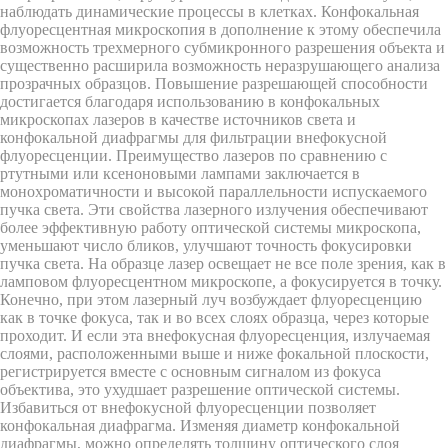
наблюдать динамические процессы в клетках. Конфокальная
флуоресцентная микроскопия в дополнение к этому обеспечила
возможность трехмерного субмикронного разрешения объекта и
существенно расширила возможность неразрушающего анализа
прозрачных образцов. Повышение разрешающей способности
достигается благодаря использованию в конфокальных
микроскопах лазеров в качестве источников света и
конфокальной диафрагмы для фильтрации внефокусной
флуоресценции. Преимущество лазеров по сравнению с
ртутными или ксеноновыми лампами заключается в
монохроматичности и высокой параллельности испускаемого
пучка света. Эти свойства лазерного излучения обеспечивают
более эффективную работу оптической системы микроскопа,
уменьшают число бликов, улучшают точность фокусировки
пучка света. На образце лазер освещает не все поле зрения, как в
ламповом флуоресцентном микроскопе, а фокусируется в точку.
Конечно, при этом лазерный луч возбуждает флуоресценцию
как в точке фокуса, так и во всех слоях образца, через которые
проходит. И если эта внефокусная флуоресценция, излучаемая
слоями, расположенными выше и ниже фокальной плоскости,
регистрируется вместе с основным сигналом из фокуса
объектива, это ухудшает разрешение оптической системы.
Избавиться от внефокусной флуоресценции позволяет
конфокальная диафрагма. Изменяя диаметр конфокальной
диафрагмы, можно определять толщину оптического слоя