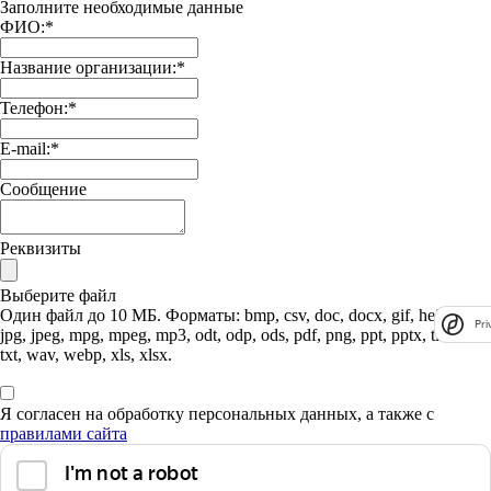
Заполните необходимые данные
ФИО:
*
Название организации:
*
Телефон:
*
E-mail:
*
Сообщение
Реквизиты
Выберите файл
Один файл до 10 МБ. Форматы: bmp, csv, doc, docx, gif, heic, heif,
Pri
jpg, jpeg, mpg, mpeg, mp3, odt, odp, ods, pdf, png, ppt, pptx, tif, tiff,
txt, wav, webp, xls, xlsx.
Я согласен на обработку персональных данных, а также с
правилами сайта