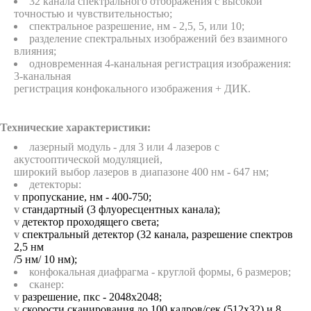
32 канала спектрального отображения с высокой
точностью и чувствительностью;
спектральное разрешение, нм - 2,5, 5, или 10;
разделение спектральных изображений без взаимного
влияния;
одновременная 4-канальная регистрация изображения:
3-канальная
регистрация конфокального изображения + ДИК.
Технические характеристики:
лазерный модуль - для 3 или 4 лазеров с
акустооптической модуляцией,
широкий выбор лазеров в диапазоне 400 нм - 647 нм;
детекторы:
v
пропускание, нм - 400-750;
v
стандартный (3 флуоресцентных канала);
v
детектор проходящего света;
v
спектральный детектор (32 канала, разрешение спектров
2,5 нм
/5 нм/ 10 нм);
конфокальная диафрагма - круглой формы, 6 размеров;
сканер:
v
разрешение, пкс - 2048х2048;
v
скорости сканирования до 100 кадров/сек (512x32) и 8