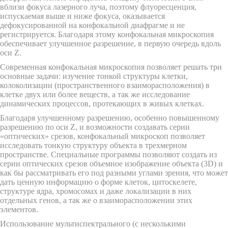
вблизи фокуса лазерного луча, поэтому флуоресценция,
испускаемая выше и ниже фокуса, оказывается
дефокусированной на конфокальной диафрагме и не
регистрируется. Благодаря этому конфокальная микроскопия
обеспечивает улучшенное разрешение, в первую очередь вдоль
оси Z.
Современная конфокальная микроскопия позволяет решать три
основные задачи: изучение тонкой структуры клетки,
колоколизации (пространственного взаиморасположения) в
клетке двух или более веществ, а так же исследование
динамических процессов, протекающих в живых клетках.
Благодаря улучшенному разрешению, особенно повышенному
разрешению по оси Z, и возможности создавать серии
«оптических» срезов, конфокальный микроскоп позволяет
исследовать тонкую структуру объекта в трехмерном
пространстве. Специальные программы позволяют создать из
серии оптических срезов объемное изображение объекта (3D) и
как бы рассматривать его под разными углами зрения, что может
дать ценную информацию о форме клеток, цитоскелете,
структуре ядра, хромосомах и даже локализации в них
отдельных генов, а так же о взаиморасположении этих
элементов.
Использование мультиспектрального (с несколькими