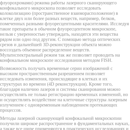
флуорохромами) режима работы лазерного сканирующего
конфокального микроскопа позволяет исследовать
колоколизацию (пространственное взаиморасположение) в
клетке двух или более разных веществ, например, белков,
помеченных разными флуоресцентными красителями. Исследуя
такие препараты в обычном флуоресцентном микроскопе,
нельзя с уверенностью утверждать, находятся эти вещества
рядом или одно под другим. С помощью метода оптических
срезов и дальнейшей 3D-реконструкции объекта можно
воссоздать объемное распределение веществ.
Мультиспектральный режим так же позволяет проводить на
конфокальном микроскопе исследования методом FISH.
Возможность получать временные серии изображений с
высоким пространственным разрешением позволяет
исследовать изменения, происходящие в клетках и их
структурах во времени (4D реконструкция). Кроме того,
благодаря наличию лазеров и системы сканирования можно
осуществлять не только регистрацию временных изменений, но
и осуществлять воздействие на клеточные структуры лазерным
излучением с одновременным наблюдением протекающих
процессов.
Методы лазерной сканирующей конфокальной микроскопии
получили широкое распространение в фундаментальных науках,
а также все шире применяются в практических исследованиях и