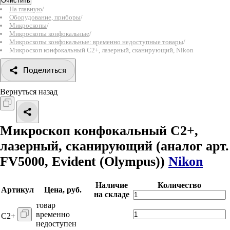
Очистить
На главную
/
Оборудование, приборы
/
Микроскопы
/
Микроскопы конфокальные
/
Микроскопы конфокальные: временно недоступные товары
/
Микроскоп конфокальный C2+, лазерный, сканирующий, Nikon
Поделиться
Вернуться назад
Микроскоп конфокальный C2+,
лазерный, сканирующий
(аналог арт.
FV5000, Evident (Olympus))
Nikon
Наличие
Количество
Артикул
Цена, руб.
на складе
товар
временно
C2+
недоступен