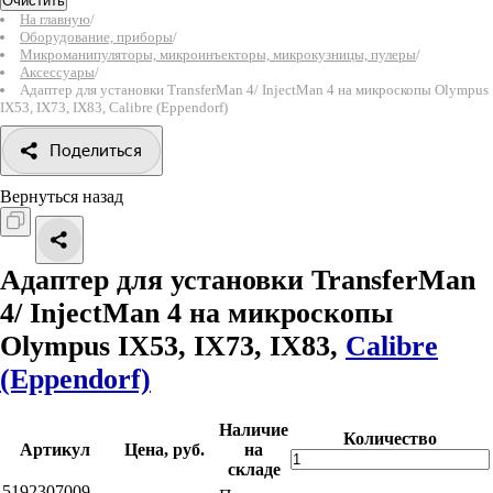
Очистить
На главную
/
Оборудование, приборы
/
Микроманипуляторы, микроинъекторы, микрокузницы, пулеры
/
Аксессуары
/
Адаптер для установки TransferMan 4/ InjectMan 4 на микроскопы Olympus
IX53, IX73, IX83, Calibre (Eppendorf)
Поделиться
Вернуться назад
Адаптер для установки TransferMan
4/ InjectMan 4 на микроскопы
Olympus IX53, IX73, IX83,
Calibre
(Eppendorf)
Наличие
Количество
Артикул
Цена, руб.
на
складе
5192307009