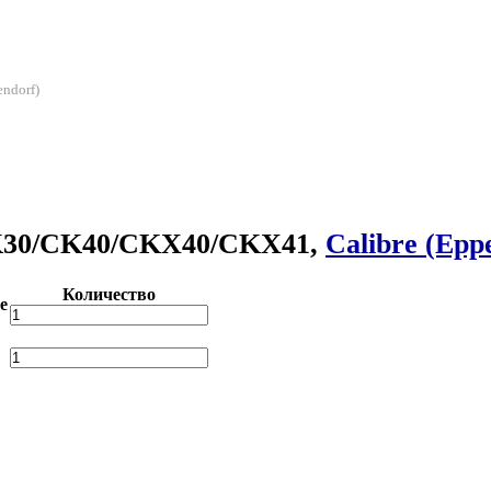
ndorf)
CK30/CK40/CKX40/CKX41,
Calibre (Epp
Количество
е