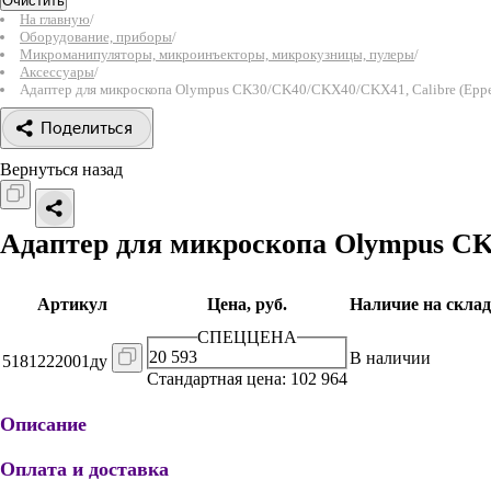
Очистить
На главную
/
Оборудование, приборы
/
Микроманипуляторы, микроинъекторы, микрокузницы, пулеры
/
Аксессуары
/
Адаптер для микроскопа Olympus CK30/CK40/CKX40/CKX41, Calibre (Eppe
Поделиться
Вернуться назад
Адаптер для микроскопа Olympus 
Артикул
Цена, руб.
Наличие на склад
СПЕЦЦЕНА
20 593
В наличии
5181222001ду
Стандартная цена: 102 964
Описание
Оплата и доставка