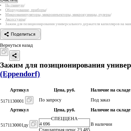
Очистить
На главную
/
Оборудование, приборы
/
Микроманипуляторы, микроинъекторы, микрокузницы, пулеры
/
Аксессуары
/
Зажим для позиционирования универсального держателя капилляров на манип
Поделиться
Вернуться назад
Зажим для позиционирования универс
(Eppendorf)
Артикул
Цена, руб.
Наличие на складе
По запросу
Под заказ
5171130001
Артикул
Цена, руб.
Наличие на складе
СПЕЦЦЕНА
4 696
В наличии
5171130001ду
Стандартная цена: 23 485