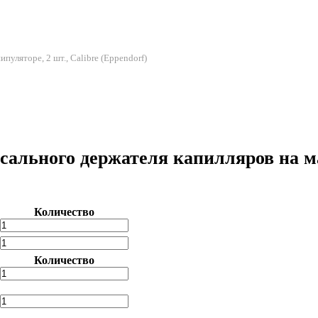
уляторе, 2 шт., Calibre (Eppendorf)
ального держателя капилляров на ма
Количество
Количество