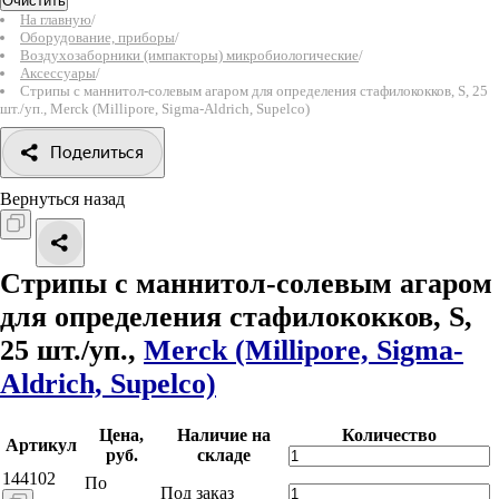
Очистить
На главную
/
Оборудование, приборы
/
Воздухозаборники (импакторы) микробиологические
/
Аксессуары
/
Стрипы с маннитол-солевым агаром для определения стафилококков, S, 25
шт./уп., Merck (Millipore, Sigma-Aldrich, Supelco)
Поделиться
Вернуться назад
Стрипы с маннитол-солевым агаром
для определения стафилококков, S,
25 шт./уп.,
Merck (Millipore, Sigma-
Aldrich, Supelco)
Цена,
Наличие на
Количество
Артикул
руб.
складе
144102
По
Под заказ