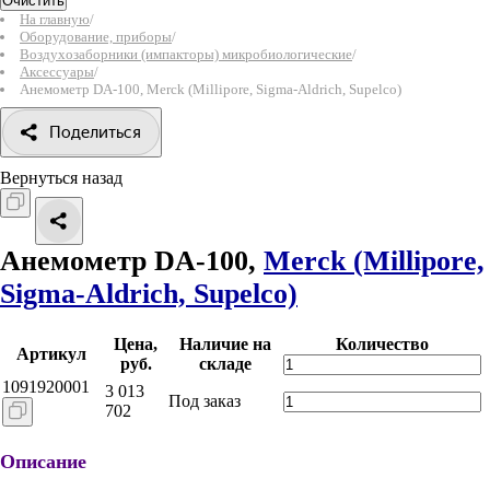
Очистить
На главную
/
Оборудование, приборы
/
Воздухозаборники (импакторы) микробиологические
/
Аксессуары
/
Анемометр DA-100, Merck (Millipore, Sigma-Aldrich, Supelco)
Поделиться
Вернуться назад
Анемометр DA-100,
Merck (Millipore,
Sigma-Aldrich, Supelco)
Цена,
Наличие на
Количество
Артикул
руб.
складе
1091920001
3 013
Под заказ
702
Описание