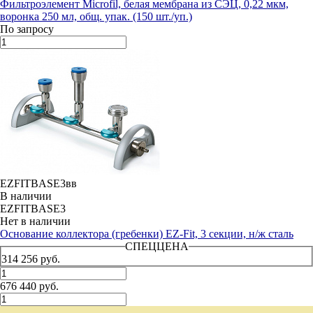
Фильтроэлемент Microfil, белая мембрана из СЭЦ, 0,22 мкм,
воронка 250 мл, общ. упак. (150 шт./уп.)
По запросу
EZFITBASE3вв
В наличии
EZFITBASE3
Нет в наличии
Основание коллектора (гребенки) EZ-Fit, 3 секции, н/ж сталь
СПЕЦЦЕНА
314 256 руб.
676 440 руб.