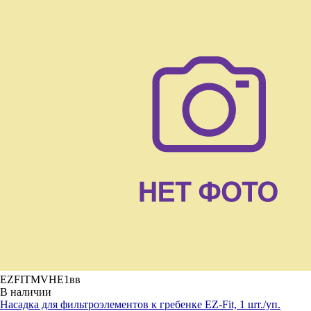
EZFITMVHE1вв
В наличии
Насадка для фильтроэлементов к гребенке EZ-Fit, 1 шт./уп.