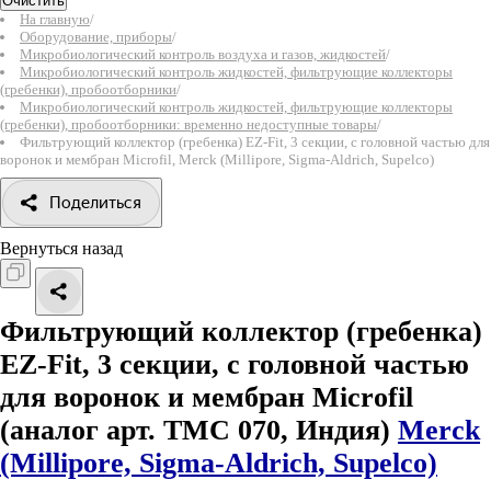
Очистить
На главную
/
Оборудование, приборы
/
Микробиологический контроль воздуха и газов, жидкостей
/
Микробиологический контроль жидкостей, фильтрующие коллекторы
(гребенки), пробоотборники
/
Микробиологический контроль жидкостей, фильтрующие коллекторы
(гребенки), пробоотборники: временно недоступные товары
/
Фильтрующий коллектор (гребенка) EZ-Fit, 3 секции, с головной частью для
воронок и мембран Microfil, Merck (Millipore, Sigma-Aldrich, Supelco)
Поделиться
Вернуться назад
Фильтрующий коллектор (гребенка)
EZ-Fit, 3 секции, с головной частью
для воронок и мембран Microfil
(аналог арт. TMC 070, Индия)
Merck
(Millipore, Sigma-Aldrich, Supelco)