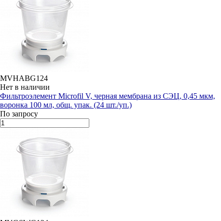
MVHABG124
Нет в наличии
Фильтроэлемент Microfil V, черная мембрана из СЭЦ, 0,45 мкм,
воронка 100 мл, общ. упак. (24 шт./уп.)
По запросу