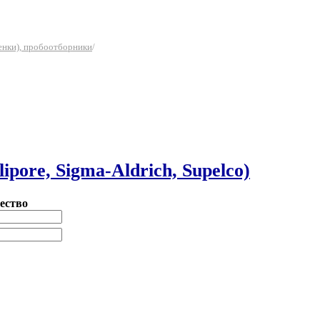
енки), пробоотборники
/
ipore, Sigma-Aldrich, Supelco)
ество