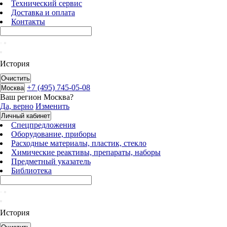
Технический сервис
Доставка и оплата
Контакты
История
Очистить
+7 (495) 745-05-08
Москва
Ваш регион
Москва
?
Да, верно
Изменить
Личный кабинет
Спецпредложения
Оборудование, приборы
Расходные материалы, пластик, стекло
Химические реактивы, препараты, наборы
Предметный указатель
Библиотека
История