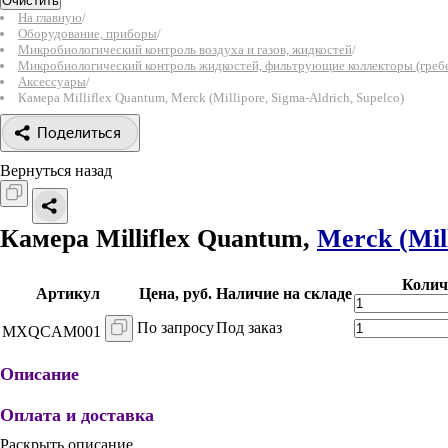
Очистить
На главную
/
Оборудование, приборы
/
Микробиологический контроль воздуха и газов, жидкостей
/
Микробиологический контроль жидкостей, фильтрующие коллекторы (греб
Аксессуары
/
Камера Milliflex Quantum, Merck (Millipore, Sigma-Aldrich, Supelco)
Поделиться
Вернуться назад
Камера Milliflex Quantum,
Merck (Mill
Колич
Артикул
Цена, руб.
Наличие на складе
По запросу
Под заказ
MXQCAM001
Описание
Оплата и доставка
Раскрыть описание