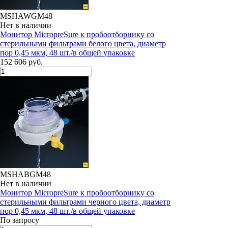
MSHAWGM48
Нет в наличии
Монитор MicropreSure к пробоотборнику со
стерильными фильтрами белого цвета, диаметр
пор 0,45 мкм, 48 шт./в общей упаковке
152 606 руб.
MSHABGM48
Нет в наличии
Монитор MicropreSure к пробоотборнику со
стерильными фильтрами черного цвета, диаметр
пор 0,45 мкм, 48 шт./в общей упаковке
По запросу