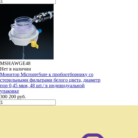
MSHAWGE48
Нет в наличии
Монитор MicropreSure к пробоотборнику со
стерильными фильтрами белого цвета, диаметр
пор 0,45 мкм, 48 шт./ в индивидуальной
упаковке
300 200 руб.