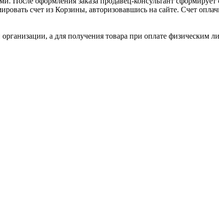
и. После оформления заказа продавец-консультант сформирует с
ировать счет из Корзины, авторизовавшись на сайте. Счет оплачи
 организации, а для получения товара при оплате физическим л