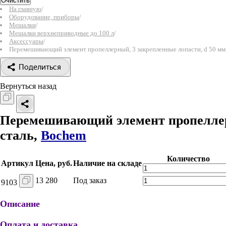
Очистить
На главную
/
Оборудование, приборы
/
Мешалки
/
Мешалки верхнеприводные до 100 л
/
Аксессуары
/
Перемешивающий элемент пропеллерный, 3 закрепленные лопасти, d 50 мм
Поделиться
Вернуться назад
Перемешивающий элемент пропеллерн
сталь,
Bochem
Количество
Артикул
Цена, руб.
Наличие на складе
13 280
Под заказ
9103
Описание
Оплата и доставка