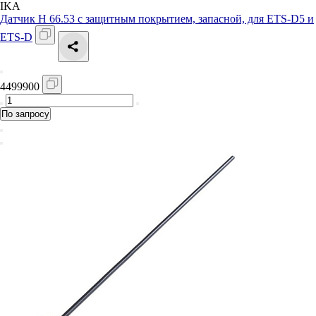
IKA
Датчик H 66.53 с защитным покрытием, запасной, для ETS-D5 и
ETS-D
4499900
По запросу