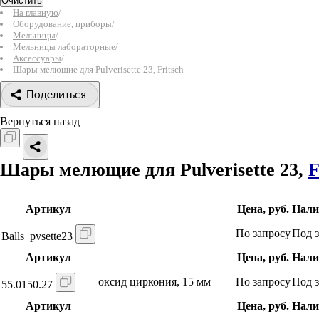
Очистить
На главную
/
Оборудование, приборы
/
Мельницы
/
Мельницы лабораторные
/
Аксессуары
/
Шары мелющие для Pulverisette 23, Fritsch
Поделиться
Вернуться назад
Шары мелющие для Pulverisette 23,
F
Артикул
Цена, руб.
Нали
По запросу
Под з
Balls_pvsette23
Артикул
Цена, руб.
Нали
оксид циркония, 15 мм
По запросу
Под з
55.0150.27
Артикул
Цена, руб.
Нали