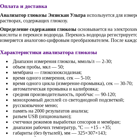
Оплата и доставка
Анализатор глюкозы Энзискан Ультра
используется для измер
растворах, содержащих глюкозу.
Определение содержания глюкозы
основывается на электрохим
кислоты и перекиси водорода. Перекись водорода регистрирует
измеряется аналогово-цифровым преобразователем. После каждо
Характеристики анализатора глюкозы
Диапазон измерения глюкозы, ммоль/л — 2-30;
объем пробы, мкл — 50;
мембрана — глюкозооксидазная;
время одного измерения, сек — 5-10;
время одного цикла (измерение-промывка), сек — 30-70;
автоматическая промывка и калибровка;
средняя производительность, проб/час — 90-120;
монохромный дисплей со светодиодной подсветкой;
русскоязычное меню;
память на 2000 результатов анализа;
разъем USB (опционально);
счетчики режимов выработки сенсоров и мембран;
диапазон рабочих температур, °С — +15 - +35;
габариты (без бутылей), мм — 325×307×143;