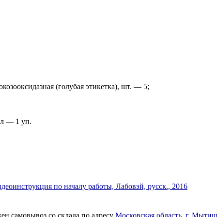
юкозооксидазная (голубая этикетка), шт. — 5;
л — 1 уп.
деоинструкция по началу работы, Лабовэй, русск., 2016
ен самовывоз со склада по адресу
Московская область, г. Мытищ