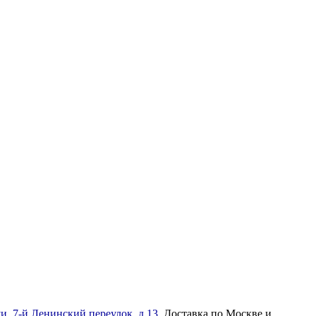
и, 7-й Ленинский переулок, д.13
. Доставка по Москве и