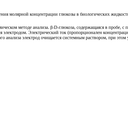
ения молярной концентрации глюкозы в биологических жидкостях
ическом методе анализа. β-D-глюкоза, содержащаяся в пробе, с
ся электродом. Электрический ток (пропорционален концентраци
го анализа электрод очищается системным раствором, при этом 