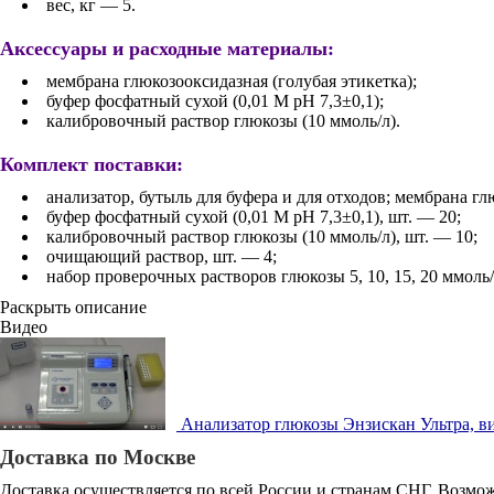
вес, кг — 5.
Аксессуары и расходные материалы:
мембрана глюкозооксидазная (голубая этикетка);
буфер фосфатный сухой (0,01 M pH 7,3±0,1);
калибровочный раствор глюкозы (10 ммоль/л).
Комплект поставки:
анализатор, бутыль для буфера и для отходов; мембрана гл
буфер фосфатный сухой (0,01 M pH 7,3±0,1), шт. — 20;
калибровочный раствор глюкозы (10 ммоль/л), шт. — 10;
очищающий раствор, шт. — 4;
набор проверочных растворов глюкозы 5, 10, 15, 20 ммоль/
Раскрыть описание
Видео
Анализатор глюкозы Энзискан Ультра, ви
Доставка по Москве
Доставка осуществляется по всей России и странам СНГ. Возмож