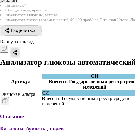
Очистить
На главную
/
Оборудование, приборы
/
Анализаторы глюкозы, лактата
/
Анализатор глюкозы автоматический, 90-120 проб/час, Энзискан Ультра, Л
Поделиться
Вернуться назад
Анализатор глюкозы автоматический,
СИ
Артикул
Внесен в Государственный реестр сред
измерений
СИ
Энзискан Ультра
Внесен в Государственный реестр средств
измерений
Описание
Каталоги, буклеты, видео