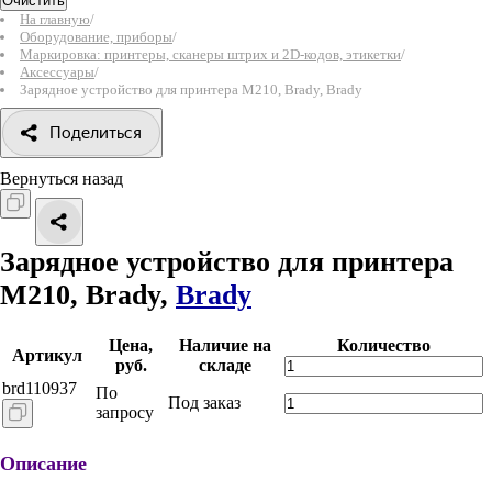
Очистить
На главную
/
Оборудование, приборы
/
Маркировка: принтеры, сканеры штрих и 2D-кодов, этикетки
/
Аксессуары
/
Зарядное устройство для принтера M210, Brady, Brady
Поделиться
Вернуться назад
Зарядное устройство для принтера
M210, Brady,
Brady
Цена,
Наличие на
Количество
Артикул
руб.
складе
brd110937
По
Под заказ
запросу
Описание