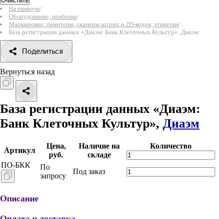
Очистить
На главную
/
Оборудование, приборы
/
Маркировка: принтеры, сканеры штрих и 2D-кодов, этикетки
/
База регистрации данных «Диаэм: Банк Клеточных Культур», Диаэм
Поделиться
Вернуться назад
База регистрации данных «Диаэм:
Банк Клеточных Культур»,
Диаэм
Цена,
Наличие на
Количество
Артикул
руб.
складе
ПО-БКК
По
Под заказ
запросу
Описание
Оплата и доставка