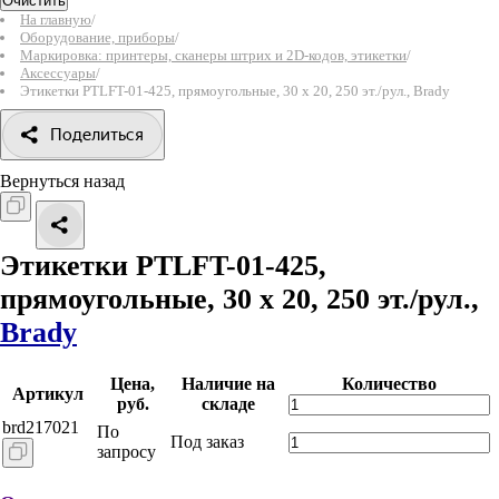
Очистить
На главную
/
Оборудование, приборы
/
Маркировка: принтеры, сканеры штрих и 2D-кодов, этикетки
/
Аксессуары
/
Этикетки PTLFT-01-425, прямоугольные, 30 х 20, 250 эт./рул., Brady
Поделиться
Вернуться назад
Этикетки PTLFT-01-425,
прямоугольные, 30 х 20, 250 эт./рул.,
Brady
Цена,
Наличие на
Количество
Артикул
руб.
складе
brd217021
По
Под заказ
запросу