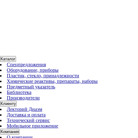
E-CO2-10
Нет в наличии
Модуль для регуляции CO₂
По запросу
Каталог
Спецпредложения
Оборудование, приборы
Пластик, стекло, принадлежности
Химические реактивы, препараты, наборы
Предметный указатель
Библиотека
Производители
Клиенту
Лекторий Диаэм
Доставка и оплата
Технический сервис
Мобильное приложение
Компания
О компании