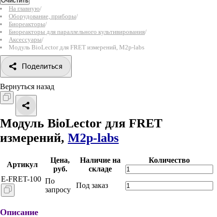
Очистить
На главную
/
Оборудование, приборы
/
Биореакторы
/
Биореакторы для параллельного культивирования
/
Аксессуары
/
Модуль BioLector для FRET измерений, M2p-labs
Поделиться
Вернуться назад
Модуль BioLector для FRET
измерений,
M2p-labs
Цена,
Наличие на
Количество
Артикул
руб.
складе
E-FRET-100
По
Под заказ
запросу
Описание