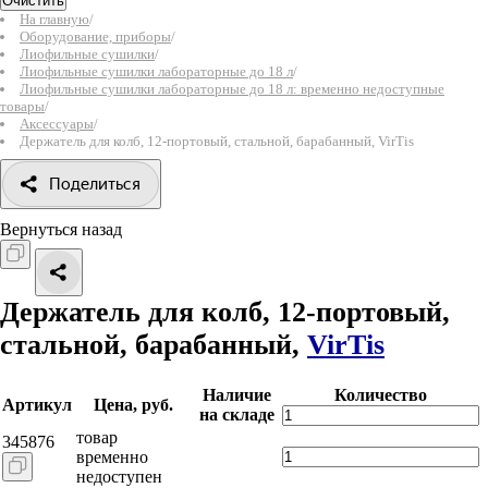
Очистить
На главную
/
Оборудование, приборы
/
Лиофильные сушилки
/
Лиофильные сушилки лабораторные до 18 л
/
Лиофильные сушилки лабораторные до 18 л: временно недоступные
товары
/
Аксессуары
/
Держатель для колб, 12-портовый, стальной, барабанный, VirTis
Поделиться
Вернуться назад
Держатель для колб, 12-портовый,
стальной, барабанный,
VirTis
Наличие
Количество
Артикул
Цена, руб.
на складе
товар
345876
временно
недоступен