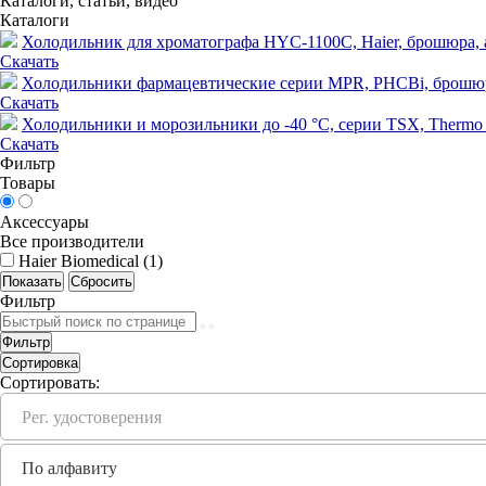
Каталоги, статьи, видео
Каталоги
Холодильник для хроматографа HYC-1100C, Haier, брошюра, анг
Скачать
Холодильники фармацевтические серии MPR, PHCBi, брошюра, 
Скачать
Холодильники и морозильники до -40 °С, серии TSX, Thermo FS
Скачать
Фильтр
Товары
Аксессуары
Все производители
Haier Biomedical (
1
)
Фильтр
Фильтр
Сортировка
Сортировать:
Рег. удостоверения
По алфавиту