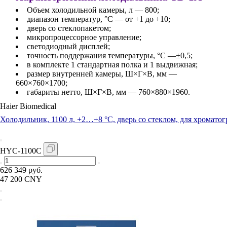
Объем холодильной камеры, л — 800;
диапазон температур, °C — от +1 до +10;
дверь со стеклопакетом;
микропроцессорное управление;
светодиодный дисплей;
точность поддержания температуры, °C —±0,5;
в комплекте 1 стандартная полка и 1 выдвижная;
размер внутренней камеры, Ш×Г×В, мм —
660×760×1700;
габариты нетто, Ш×Г×В, мм — 760×880×1960.
Haier Biomedical
Холодильник, 1100 л, +2…+8 °C, дверь со стеклом, для хромато
HYC-1100C
626 349 руб.
47 200 CNY