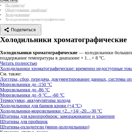
Очистить
На главную
/
Оборудование, приборы
/
Холодильники
/
Холодильники хроматографические
Поделиться
Холодильники хроматографические
Холодильники хроматографические
— холодильники больших о
поддержание температуры в диапазоне + 1…+ 8 °С.
Читать полностью
Холодильники хроматографические: временно недоступные тов
См. также:
Логгеры, сбор, передача, документирование данных, системы о
Морозильники до -150 °С
Морозильники до -86 °C
Морозильники до -9 °C... -60 °C
Термосумки, аккумуляторы холода
Холодильники для банков крови (+4 °С)
Холодильники-морозильники +2...+14/ -20...-30 °C
Штативы для криопробирок: замораживание и хранение
Штативы для пробирок
Штативы-охладители (мини-холодильники)