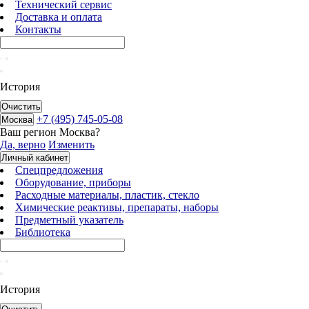
Технический сервис
Доставка и оплата
Контакты
История
Очистить
+7 (495) 745-05-08
Москва
Ваш регион
Москва
?
Да, верно
Изменить
Личный кабинет
Спецпредложения
Оборудование, приборы
Расходные материалы, пластик, стекло
Химические реактивы, препараты, наборы
Предметный указатель
Библиотека
История