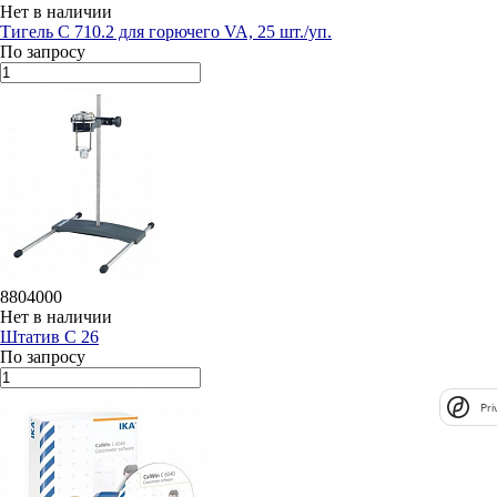
Нет в наличии
Тигель C 710.2 для горючего VA, 25 шт./уп.
По запросу
8804000
Нет в наличии
Штатив C 26
По запросу
Pri