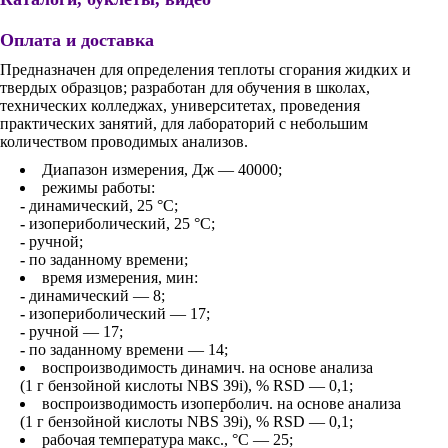
Оплата и доставка
Предназначен для определения теплоты сгорания жидких и
твердых образцов; разработан для обучения в школах,
технических колледжах, университетах, проведения
практических занятий, для лабораторий с небольшим
количеством проводимых анализов.
Диапазон измерения, Дж — 40000;
режимы работы:
-
динамический, 25 °С;
-
изопериболический, 25 °С;
-
ручной;
-
по заданному времени;
время измерения, мин:
-
динамический — 8;
-
изопериболический — 17;
-
ручной — 17;
-
по заданному времени — 14;
воспроизводимость динамич. на основе анализа
(1 г бензойной кислоты NBS 39i), % RSD — 0,1;
воспроизводимость изоперболич. на основе анализа
(1 г бензойной кислоты NBS 39i), % RSD — 0,1;
рабочая температура макс., °C — 25;