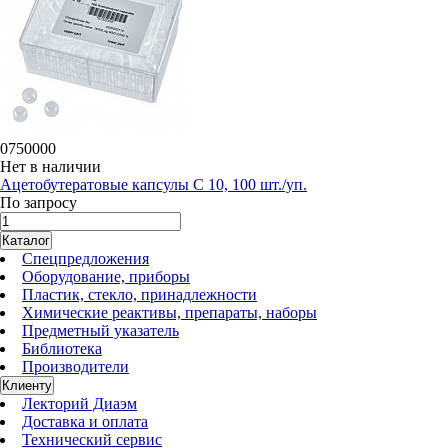
0750000
Нет в наличии
Ацетобутератовые капсулы C 10, 100 шт./уп.
По запросу
Каталог
Спецпредложения
Оборудование, приборы
Пластик, стекло, принадлежности
Химические реактивы, препараты, наборы
Предметный указатель
Библиотека
Производители
Клиенту
Лекторий Диаэм
Доставка и оплата
Технический сервис