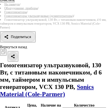
Очистить
На главную
/
Оборудование, приборы
/
Гомогенизаторы
/
Гомогенизаторы ультразвуковые (дезинтеграторы)
/
Гомогенизатор ультразвуковой, 130 Вт, с титановым наконечником, d 6 мм,
таймером и импульсным генератором, VCX 130 PB, Sonics Material (Cole-
Parmer)
Поделиться
Вернуться назад
Гомогенизатор ультразвуковой, 130
Вт, с титановым наконечником, d 6
мм, таймером и импульсным
генератором, VCX 130 PB,
Sonics
Material (Cole-Parmer)
Цена,
Наличие на
Количество
Артикул