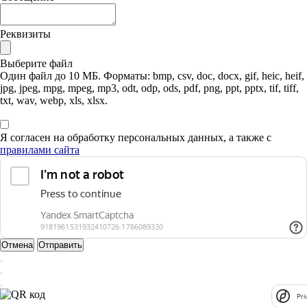
Реквизиты
Выберите файл
Один файл до 10 МБ. Форматы: bmp, csv, doc, docx, gif, heic, heif,
jpg, jpeg, mpg, mpeg, mp3, odt, odp, ods, pdf, png, ppt, pptx, tif, tiff,
txt, wav, webp, xls, xlsx.
Я согласен на обработку персональных данных, а также с
правилами сайта
Отмена
Отправить
Pri