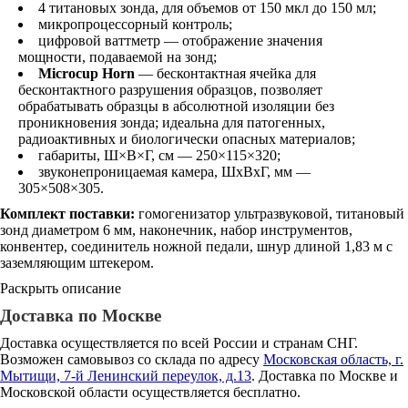
4 титановых зонда, для объемов от 150 мкл до 150 мл;
микропроцессорный контроль;
цифровой ваттметр — отображение значения
мощности, подаваемой на зонд;
Microcup Horn
— бесконтактная ячейка для
бесконтактного разрушения образцов, позволяет
обрабатывать образцы в абсолютной изоляции без
проникновения зонда; идеальна для патогенных,
радиоактивных и биологически опасных материалов;
габариты, Ш×В×Г, см — 250×115×320;
звуконепроницаемая камера, ШхВхГ, мм —
305×508×305.
Комплект поставки:
гомогенизатор ультразвуковой, титановый
зонд диаметром 6 мм, наконечник, набор инструментов,
конвентер, соединитель ножной педали, шнур длиной 1,83 м с
заземляющим штекером.
Раскрыть описание
Доставка по Москве
Доставка осуществляется по всей России и странам СНГ.
Возможен самовывоз со склада по адресу
Московская область, г.
Мытищи, 7-й Ленинский переулок, д.13
. Доставка по Москве и
Московской области осуществляется бесплатно.