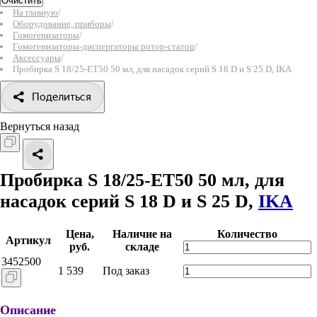
Очистить
На главную
/
Оборудование, приборы
/
Гомогенизаторы
/
Гомогенизаторы-диспергаторы ротор-статор
/
Аксессуары
/
Пробирка S 18/25-ET50 50 мл, для насадок серий S 18 D и S 25 D, IKA
Поделиться
Вернуться назад
Пробирка S 18/25-ET50 50 мл, для
насадок серий S 18 D и S 25 D,
IKA
Цена,
Наличие на
Количество
Артикул
руб.
складе
3452500
1 539
Под заказ
Описание