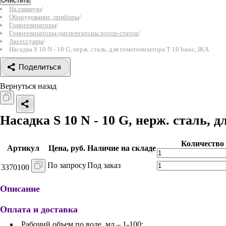
Очистить
На главную
/
Оборудование, приборы
/
Гомогенизаторы
/
Гомогенизаторы-диспергаторы ротор-статор
/
Аксессуары
/
Насадка S 10 N - 10 G, нерж. сталь, для гомогенизатора T 10 basic, IKA
Поделиться
Вернуться назад
Насадка S 10 N - 10 G, нерж. сталь, д
Количество
Артикул
Цена, руб.
Наличие на складе
По запросу
Под заказ
3370100
Описание
Оплата и доставка
Рабочий объем по воде, мл – 1-100;