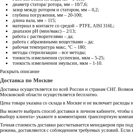
диаметр статора/ ротора, мм – 10/7,6;
зазор между ротором и статором, мм – 0,2;
глубина погружения, мм – 20-100;
длина вала, мм – 115;
материал в контакте со средой – PTFE, AISI 316L;
диапазон pH (мин/макс) – 2/13;
работа с растворителями – да;
работа с абразивными веществами – да;
рабочая температура макс, °C – 180;
методы стерилизации – все методы;
тонкость измельчения суспензии, мкм – 5-25;
тонкость измельчения эмульсии, мкм – 1-10.
Раскрыть описание
Доставка по Москве
Доставка осуществляется по всей России и странам СНГ. Возмож
Московской области осуществляется бесплатно.
Цена товара указана со склада в Москве и не включает расходы н
Вы можете выбрать способ доставки в личном кабинете, чтобы 
выбору клиента» укажите в комментариях транспортную компани
Точная стоимость доставки рассчитывается менеджером при под
режима, доставляются с соблюдением требуемых условий. Если в