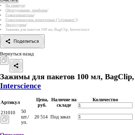
Очистить
На главную
/
Оборудование, приборы
/
Гомогенизаторы
/
Гомогенизаторы лопаточные ("стомакер")
/
Аксессуары
/
Зажимы для пакетов 100 мл, BagClip, Interscience
Поделиться
Вернуться назад
Зажимы для пакетов 100 мл, BagClip,
Interscience
Цена,
Наличие на
Количество
Артикул
руб.
складе
50
231010
шт./
20 514
Под заказ
уп.
Описание