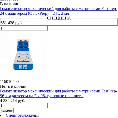
В наличии
Гомогенизатор механический для работы с матриксами FastPrep-
24 с адаптером (QuickPrep) – 24 х 2 мл
СПЕЦЦЕНА
651 428 руб.
116010500
Нет в наличии
Гомогенизатор механический для работы с матриксами FastPrep-
96, с адаптером на 2 х 96-луночные планшеты
4 285 714 руб.
Каталог
Спецпредложения