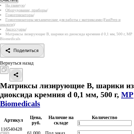
Очистить
На главную
/
Оборудование, приборы
/
Гомогенизаторы
/
Гомогенизаторы механические для работы с матриксами (FastPrep и
аналоги)
/
Аксессуары
/
Матриксы лизирующие B, шарики из диоксида кремния d 0,1 мм, 500 г, MP
Biomedicals
Поделиться
Вернуться назад
Матриксы лизирующие B, шарики из
диоксида кремния d 0,1 мм, 500 г,
MP
Biomedicals
Цена,
Наличие на
Количество
Артикул
руб.
складе
116540428
61 000
Под заказ