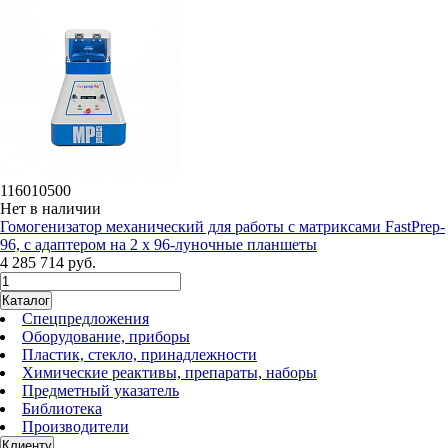
116010500
Нет в наличии
Гомогенизатор механический для работы с матриксами FastPrep-
96, с адаптером на 2 х 96-луночные планшеты
4 285 714 руб.
Каталог
Спецпредложения
Оборудование, приборы
Пластик, стекло, принадлежности
Химические реактивы, препараты, наборы
Предметный указатель
Библиотека
Производители
Клиенту