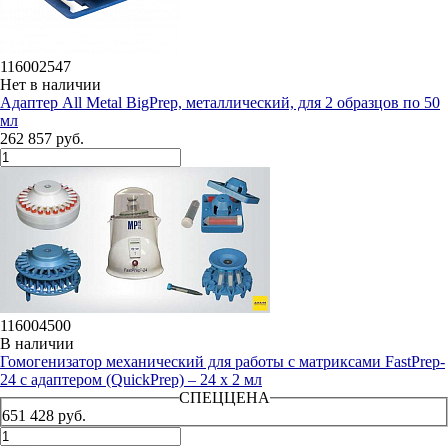
116002547
Нет в наличии
Адаптер All Metal BigPrep, металлический, для 2 образцов по 50
мл
262 857 руб.
116004500
В наличии
Гомогенизатор механический для работы с матриксами FastPrep-
24 с адаптером (QuickPrep) – 24 х 2 мл
СПЕЦЦЕНА
651 428 руб.