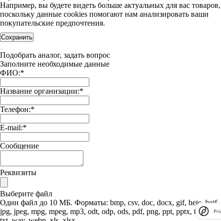
Например, вы будете видеть больше актуальных для вас товаров,
поскольку данные cookies помогают нам анализировать ваши
покупательские предпочтения.
Сохранить
Подобрать аналог, задать вопрос
Заполните необходимые данные
ФИО:
*
Название организации:
*
Телефон:
*
E-mail:
*
Сообщение
Реквизиты
Выберите файл
Один файл до 10 МБ. Форматы: bmp, csv, doc, docx, gif, heic, heif,
jpg, jpeg, mpg, mpeg, mp3, odt, odp, ods, pdf, png, ppt, pptx, tif, tiff,
Pri
txt, wav, webp, xls, xlsx.