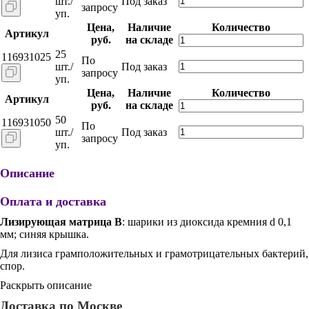
шт./
Под заказ
запросу
уп.
Цена,
Наличие
Количество
Артикул
руб.
на складе
25
116931025
По
шт./
Под заказ
запросу
уп.
Цена,
Наличие
Количество
Артикул
руб.
на складе
50
116931050
По
шт./
Под заказ
запросу
уп.
Описание
Оплата и доставка
Лизирующая матрица B
: шарики из диоксида кремния d 0,1
мм; синяя крышка.
Для лизиса грамположительных и грамотрицательных бактерий,
спор.
Раскрыть описание
Доставка по Москве