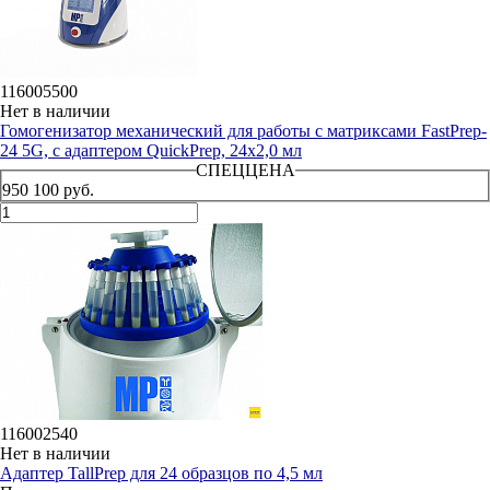
116005500
Нет в наличии
Гомогенизатор механический для работы с матриксами FastPrep-
24 5G, с адаптером QuickPrep, 24x2,0 мл
СПЕЦЦЕНА
950 100 руб.
116002540
Нет в наличии
Адаптер TallPrep для 24 образцов по 4,5 мл