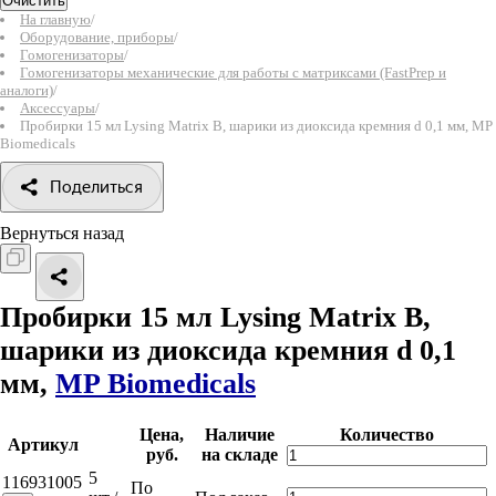
Очистить
На главную
/
Оборудование, приборы
/
Гомогенизаторы
/
Гомогенизаторы механические для работы с матриксами (FastPrep и
аналоги)
/
Аксессуары
/
Пробирки 15 мл Lysing Matrix B, шарики из диоксида кремния d 0,1 мм, MP
Biomedicals
Поделиться
Вернуться назад
Пробирки 15 мл Lysing Matrix B,
шарики из диоксида кремния d 0,1
мм,
MP Biomedicals
Цена,
Наличие
Количество
Артикул
руб.
на складе
5
116931005
По