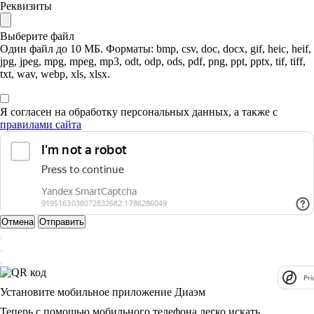
Реквизиты
Выберите файл
Один файл до 10 МБ. Форматы: bmp, csv, doc, docx, gif, heic, heif,
jpg, jpeg, mpg, mpeg, mp3, odt, odp, ods, pdf, png, ppt, pptx, tif, tiff,
txt, wav, webp, xls, xlsx.
Я согласен на обработку персональных данных, а также с
правилами сайта
Отмена
Отправить
Pri
Установите мобильное приложение Диаэм
Теперь с помощью мобильного телефона легко искать