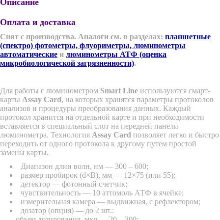
Описание
Оплата и доставка
Снят с производства. Аналоги см. в разделах:
п
ланшетные
(спектро) фотометры, флуориметры, люминометры
автоматические
и
люминометры АТФ (оценка
микробиологической загрязненности)
.
Для работы с люминометром
Smart Line
используются смарт-
карты
Assay Card
, на которых хранятся параметры протоколов
анализов и процедуры преобразования данных. Каждый
протокол хранится на отдельной карте и при необходимости
вставляется в специальный слот на передней панели
люминометра. Технология
Assay Card
позволяет легко и быстро
переходить от одного протокола к другому путем простой
замены карты.
Диапазон длин волн, нм ― 300 – 600;
размер пробирок (d×В), мм ― 12×75 (или 55);
детектор ― фотонный счетчик;
чувствительность — 10 аттомоль АТФ в ячейке;
измерительная камера ― выдвижная, с рефлектором;
дозатор (опция) — до 2 шт.:
– объем дозирования, мкл ― 20 – 300;