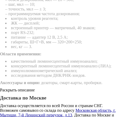
– шаг, мкл ― 10;
– точность, мкл ― ± 3;
– программируемая частота дозирования;
контроль уровня реагента;
ЖК — дисплей;
встроенный принтер ― матричный, 40 знаков;
порт RS-232;
питание — адаптер 12 В, 2,5 А;
габариты, Ш×Г×В, мм — 320×200×250;
вес, кг — 3.
Области применения:
качественный люминесцентный иммуноанализ;
конкурентный люминесцентный иммуноанализ (ЛИА);
иммунолюминометрический анализ;
исследования методом ДНК/РНК-зондов.
Аксессуары и опции:
дозаторы, смарт-карты, пробирки.
Раскрыть описание
Доставка по Москве
Доставка осуществляется по всей России и странам СНГ.
Возможен самовывоз со склада по адресу
Московская область, г.
Мытищи, 7-й Ленинский переулок, д.13
. Доставка по Москве и