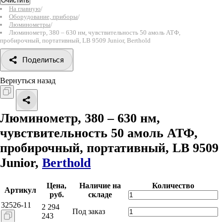
Очистить
На главную
/
Оборудование, приборы
/
Люминометры
/
Люминометр, 380 – 630 нм, чувствительность 50 амоль АТФ,
пробирочный, портативный, LB 9509 Junior, Berthold
Поделиться
Вернуться назад
Люминометр, 380 – 630 нм,
чувствительность 50 амоль АТФ,
пробирочный, портативный, LB 9509
Junior,
Berthold
Цена,
Наличие на
Количество
Артикул
руб.
складе
32526-11
2 294
Под заказ
243