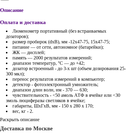
Описание
Оплата и доставка
Люменометр портативный (без встраиваемых
дозаторов);
размер пробирок (dхВ), мм -12х47-75, 15х47-75;
питание — от сети, автономное (батарейки);
ЖК — дисплей;
память — 2000 результатов измерений;
диапазон температур, °C — до +42;
дозатор встроенный - до 3-х шт (объем дозирования 25-
300 мкл);
перенос результатов измерений в компьютер;
детектор - фотоэлектронный умножитель;
диапазон длин волн, нм - 370 — 630;
чувствительность - <50 амоль АТФ в ячейке или <30
змоль люциферазы светляков в ячейке;
габариты, ШхГхВ, мм - 150 x 280 x 170;
вес, кг - 2.
Раскрыть описание
Доставка по Москве