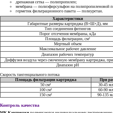
дренажная сетка — полипропилен;
мембрана — полиэфирсульфон на полипропиленовой п
герметик фильтрационного пакета — полиуретан.
Характеристики
Габаритные размеры картриджа (В×Ш×Д), мм
Тип соединения фитингов
Порог отсечения мембраны, кДа
Площадь фильтрации, см²
Мертвый объем
Максимальное рабочее давление
Диапазон рабочих температур
Диффузия воздуха через смоченную мембрану картриджа, при
Диапазон рН
Скорость тангенциального потока
Площадь фильтрации картриджа
При ра
50 см²
30-45 м
100 см²
60-90 м
150 см²
90-135 м
Контроль качества
МК Картриджи
подвергаются индивидуальному тестированию н