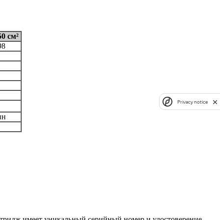
0 см²
98
Privacy notice
ин
ртридж имеет уникальный серийный номер и удостоверение