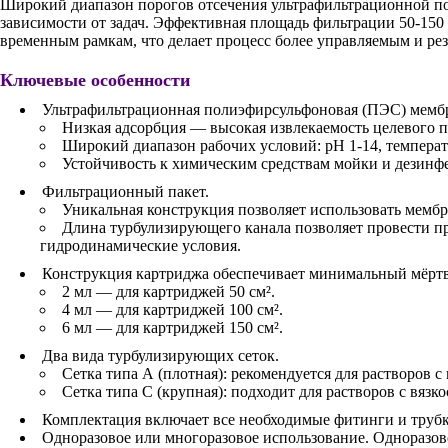
Широкий диапазон порогов отсечения ультрафильтрационной пол
зависимости от задач. Эффективная площадь фильтрации 50-150 
временным рамкам, что делает процесс более управляемым и ре
Ключевые особенности
Ультрафильтрационная полиэфирсульфоновая (ПЭС) мемб
Низкая адсорбция — высокая извлекаемость целевого п
Широкий диапазон рабочих условий: pH 1-14, температу
Устойчивость к химическим средствам мойки и дезинф
Фильтрационный пакет.
Уникальная конструкция позволяет использовать мембр
Длина турбулизирующего канала позволяет провести п
гидродинамические условия.
Конструкция картриджа обеспечивает минимальный мёрт
2 мл — для картриджей 50 см².
4 мл — для картриджей 100 см².
6 мл — для картриджей 150 см².
Два вида турбулизирующих сеток.
Сетка типа А (плотная): рекомендуется для растворов 
Сетка типа С (крупная): подходит для растворов с вяз
Комплектация включает все необходимые фитинги и трубк
Одноразовое или многоразовое использование. Одноразов