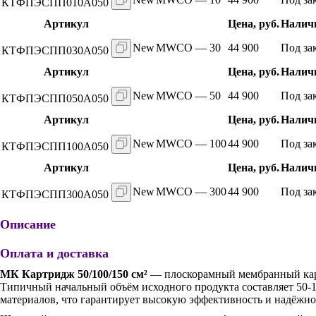
КТФПЭСПП010А050
Артикул
Цена, руб.
Наличи
New
MWCO — 30
44 900
Под за
КТФПЭСПП030А050
Артикул
Цена, руб.
Наличи
New
MWCO — 50
44 900
Под за
КТФПЭСПП050А050
Артикул
Цена, руб.
Наличи
New
MWCO — 100
44 900
Под за
КТФПЭСПП100А050
Артикул
Цена, руб.
Наличи
New
MWCO — 300
44 900
Под за
КТФПЭСПП300А050
Описание
Оплата и доставка
МК Картридж 50/100/150 см²
— плоскорамный мембранный карт
Типичный начальный объём исходного продукта составляет 50-1
материалов, что гарантирует высокую эффективность и надёжно