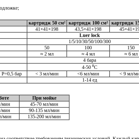
одложке;
картридж 50 см²
картридж 100 см²
картридж 15
41×41×198
43,5×41×198
45×41×1
Luer lock
1/5/10/30/50/100/300
50
100
150
≈ 2 мл
≈ 4 мл
≈ 6 мл
4 бара
4-50 ⁰С
 Р=0,5 бар
< 3 мл/мин
<6 мл/мин
< 9 мл/м
1-14 ед
боте
При мойке
л/мин
45-70 мл/мин
л/мин
90-135 мл/мин
л/мин
135-200 мл/мин
а соответствие требованиям технических условий. Каждый ка