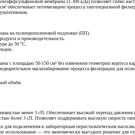
иэфирсульфоновой мембраны (1-300 кДа) позволяет гибко настр
см² обеспечивает оптимизацию процесса тангенциальной фильтра
зультативным.
рана на полипропиленовой подложке (ПП).
родукта и производительность.
ра до 50 °C.
екции.
аны с площадью 50-150 см² без изменения геометрии корпуса ка
редварительное масштабирование процесса фильтрации для полн
вый объём.
с вязкостью менее 3 сП. Обеспечивает высокий перепад давления 
костью более 3 сП. Позволяет поддерживать высокую скорость тан
и для подключения к лабораторным перистальтическим насосам
ое использование — это экономически выгодное решение для от