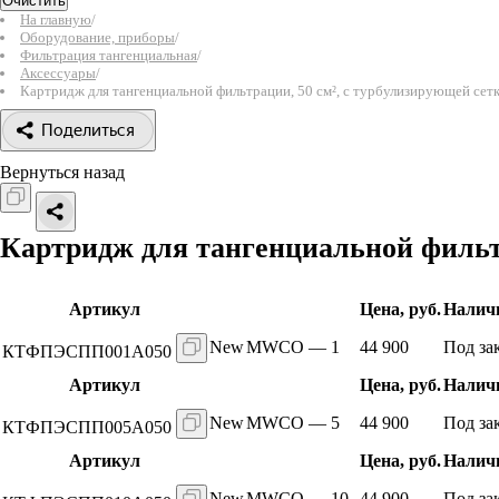
Очистить
На главную
/
Оборудование, приборы
/
Фильтрация тангенциальная
/
Аксессуары
/
Картридж для тангенциальной фильтрации, 50 см², с турбулизирующей сет
Поделиться
Вернуться назад
Картридж для тангенциальной фильтр
Артикул
Цена, руб.
Наличи
New
MWCO — 1
44 900
Под за
КТФПЭСПП001А050
Артикул
Цена, руб.
Наличи
New
MWCO — 5
44 900
Под за
КТФПЭСПП005А050
Артикул
Цена, руб.
Наличи
New
MWCO — 10
44 900
Под за