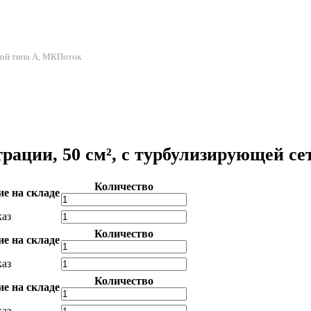
кой типа А, МКПоток
ации, 50 см², с турбулизирующей се
Количество
е на складе
каз
Количество
е на складе
каз
Количество
е на складе
каз