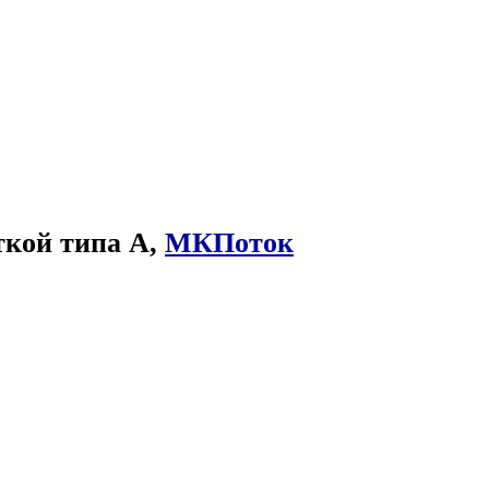
ткой типа А,
МКПоток