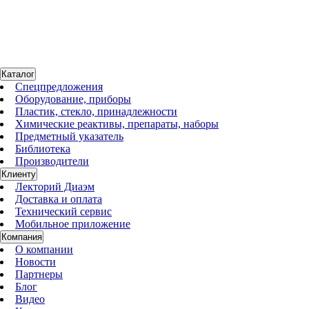
Нет в наличии
Центрифуга-вортекс 2800 об/мин, 500g, 12х1,5/2 мл, 12х0,5/0,2
мл, ротор R-1.5 и ротор R-0.5/0.2, Комби-Cпин FVL-2400N
107 324 руб.
Каталог
Спецпредложения
Оборудование, приборы
Пластик, стекло, принадлежности
Химические реактивы, препараты, наборы
Предметный указатель
Библиотека
Производители
Клиенту
Лекторий Диаэм
Доставка и оплата
Технический сервис
Мобильное приложение
Компания
О компании
Новости
Партнеры
Блог
Видео