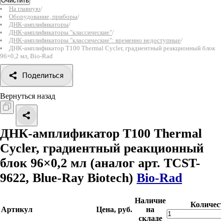
Очистить
На главную
/
Оборудование, приборы
/
ДНК-амплификаторы
/
ДНК-амплификаторы "классические"
/
ДНК-амплификаторы "классические": временно недоступные
/
ДНК-амплификатор T100 Thermal Cycler, градиентный реакционный блок
96×0,2 мл, Bio-Rad
Поделиться
Вернуться назад
ДНК-амплификатор T100 Thermal
Cycler, градиентный реакционный
блок 96×0,2 мл
(аналог арт. TCST-
9622, Blue-Ray Biotech)
Bio-Rad
Наличие
Количес
Артикул
Цена, руб.
на
складе