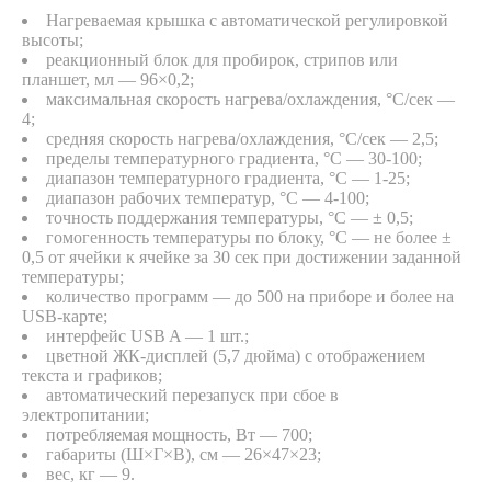
Нагреваемая крышка с автоматической регулировкой
высоты;
реакционный блок для пробирок, стрипов или
планшет, мл — 96×0,2;
максимальная скорость нагрева/охлаждения, °С/сек —
4;
средняя скорость нагрева/охлаждения, °С/сек — 2,5;
пределы температурного градиента, °C — 30-100;
диапазон температурного градиента, °C — 1-25;
диапазон рабочих температур, °C — 4-100;
точность поддержания температуры, °C — ± 0,5;
гомогенность температуры по блоку, °С — не более ±
0,5 от ячейки к ячейке за 30 сек при достижении заданной
температуры;
количество программ — до 500 на приборе и более на
USB-карте;
интерфейс USB A — 1 шт.;
цветной ЖК-дисплей (5,7 дюйма) c отображением
текста и графиков;
автоматический перезапуск при сбое в
электропитании;
потребляемая мощность, Вт — 700;
габариты (Ш×Г×В), см — 26×47×23;
вес, кг — 9.