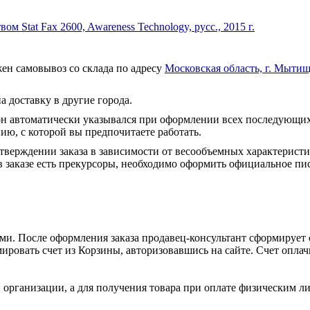
 Stat Fax 2600, Awareness Technology, русс., 2015 г.
ен самовывоз со склада по адресу
Московская область, г. Мытищ
а доставку в другие города.
он автоматически указывался при оформлении всех последующих
ю, с которой вы предпочитаете работать.
тверждении заказа в зависимости от весообъемных характеристи
 заказе есть прекурсоры, необходимо оформить официальное пис
и. После оформления заказа продавец-консультант сформирует с
ировать счет из Корзины, авторизовавшись на сайте. Счет оплачи
 организации, а для получения товара при оплате физическим л