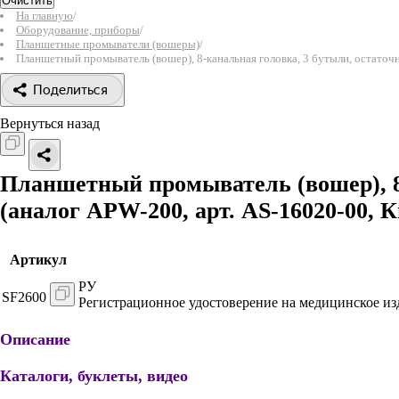
Очистить
На главную
/
Оборудование, приборы
/
Планшетные промыватели (вошеры)
/
Планшетный промыватель (вошер), 8-канальная головка, 3 бутыли, остаточны
Поделиться
Вернуться назад
Планшетный промыватель (вошер), 8-к
(аналог APW-200, арт. AS-16020-00, 
Артикул
РУ
SF2600
Регистрационное удостоверение на медицинское из
Описание
Каталоги, буклеты, видео