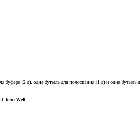
я буфера (2 л), одна бутыль для полоскания (1 л) и одна бутыль 
я
Chem Well
—