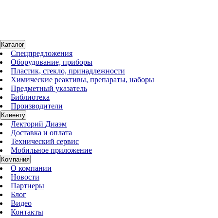
Центрифуга-вортекс 2800 об/мин, 500g, 12х1,5/2 мл, 12х0,5/0,2
мл, ротор R-1.5 и ротор R-0.5/0.2, Комби-Cпин FVL-2400N
107 324 руб.
Каталог
Спецпредложения
Оборудование, приборы
Пластик, стекло, принадлежности
Химические реактивы, препараты, наборы
Предметный указатель
Библиотека
Производители
Клиенту
Лекторий Диаэм
Доставка и оплата
Технический сервис
Мобильное приложение
Компания
О компании
Новости
Партнеры
Блог
Видео
Контакты