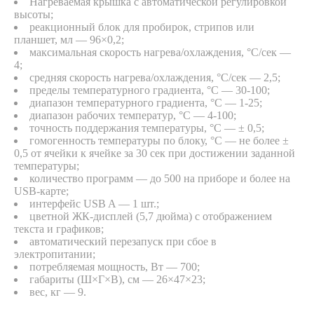
Нагреваемая крышка с автоматической регулировкой
высоты;
реакционный блок для пробирок, стрипов или
планшет, мл — 96×0,2;
максимальная скорость нагрева/охлаждения, °С/сек —
4;
средняя скорость нагрева/охлаждения, °С/сек — 2,5;
пределы температурного градиента, °C — 30-100;
диапазон температурного градиента, °C — 1-25;
диапазон рабочих температур, °C — 4-100;
точность поддержания температуры, °C — ± 0,5;
гомогенность температуры по блоку, °С — не более ±
0,5 от ячейки к ячейке за 30 сек при достижении заданной
температуры;
количество программ — до 500 на приборе и более на
USB-карте;
интерфейс USB A — 1 шт.;
цветной ЖК-дисплей (5,7 дюйма) c отображением
текста и графиков;
автоматический перезапуск при сбое в
электропитании;
потребляемая мощность, Вт — 700;
габариты (Ш×Г×В), см — 26×47×23;
вес, кг — 9.