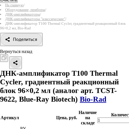
Очистить
На главную
/
Оборудование, приборы
/
ДНК-амплификаторы
/
ДНК-амплификаторы "классические"
/
ДНК-амплификатор T100 Thermal Cycler, градиентный реакционный блок
96×0,2 мл, Bio-Rad
Поделиться
Вернуться назад
ДНК-амплификатор T100 Thermal
Cycler, градиентный реакционный
блок 96×0,2 мл
(аналог арт. TCST-
9622, Blue-Ray Biotech)
Bio-Rad
Наличие
Количес
Артикул
Цена, руб.
на
складе
РУ