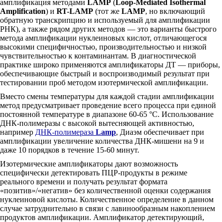
амплификация методами
LAMP
(
Loop-Mediated Isothermal
Amplification
) и
RT-LAMP
(тот же
LAMP
, но включающий
обратную транскрипцию и используемый для амплификации
РНК), а также рядом других методов — это варианты быстрого
метода амплификации нуклеиновых кислот, отличающегося
высокими специфичностью, производительностью и низкой
чувствительностью к контаминантам. В диагностической
практике широко применяются амплификаторы ДТ — приборы,
обеспечивающие быстрый и воспроизводимый результат при
тестировании проб методом изотермической амплификации.
Вместо смены температуры для каждой стадии амплификации
метод предусматривает проведение всего процесса при единой
постоянной температуре в диапазоне 60-65 °C. Использование
ДНК-полимеразы с высокой вытесняющей активностью,
например
ДНК-полимераза
Lamp
, Диаэм обеспечивает при
амплификации увеличение количества ДНК-мишени на 9 и
даже 10 порядков в течение 15-60 минут.
Изотермические амплификаторы дают возможность
специфически детектировать ПЦР-продукты в режиме
реального времени и получать результат формата
«позитив»/«негатив» без количественной оценки содержания
нуклеиновой кислоты. Количественное определение в данном
случае затруднительно в связи с лавинообразным накоплением
продуктов амплификации. Амплификатор детектирующий,