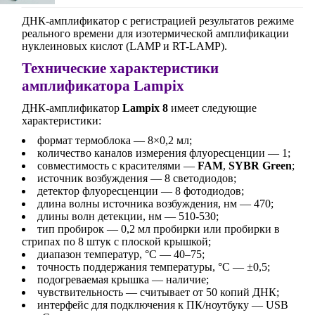
ДНК-амплификатор с регистрацией результатов режиме
реального времени для изотермической амплификации
нуклеиновых кислот (LAMP и RT-LAMP).
Технические характеристики
амплификатора Lampix
ДНК-амплификатор
Lampix 8
имеет следующие
характеристики:
формат термоблока — 8×0,2 мл;
количество каналов измерения флуоресценции — 1;
совместимость с красителями —
FAM
,
SYBR Green
;
источник возбуждения — 8 светодиодов;
детектор флуоресценции — 8 фотодиодов;
длина волны источника возбуждения, нм — 470;
длины волн детекции, нм — 510-530;
тип пробирок — 0,2 мл пробирки или пробирки в
стрипах по 8 штук с плоской крышкой;
диапазон температур, °С — 40–75;
точность поддержания температуры, °C — ±0,5;
подогреваемая крышка — наличие;
чувствительность — считывает от 50 копий ДНК;
интерфейс для подключения к ПК/ноутбуку — USB