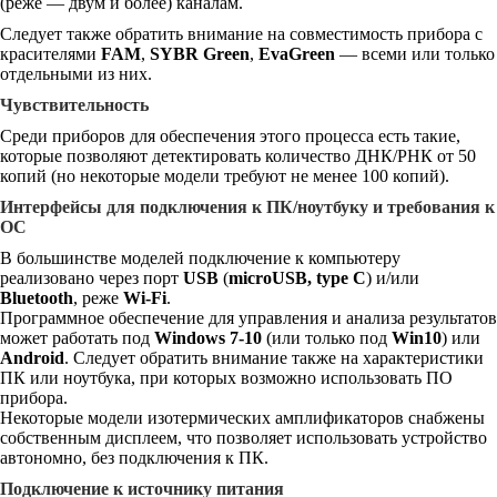
(реже — двум и более) каналам.
Следует также обратить внимание на совместимость прибора с
красителями
FAM
,
SYBR Green
,
EvaGreen
— всеми или только
отдельными из них.
Чувствительность
Среди приборов для обеспечения этого процесса есть такие,
которые позволяют детектировать количество ДНК/РНК от 50
копий (но некоторые модели требуют не менее 100 копий).
Интерфейсы для подключения к ПК/ноутбуку и требования к
ОС
В большинстве моделей подключение к компьютеру
реализовано через порт
USB
(
microUSB, type C
) и/или
Bluetooth
, реже
Wi-Fi
.
Программное обеспечение для управления и анализа результатов
может работать под
W
indows 7-10
(или только под
Win10
) или
Android
. Следует обратить внимание также на характеристики
ПК или ноутбука, при которых возможно использовать ПО
прибора.
Некоторые модели изотермических амплификаторов снабжены
собственным дисплеем, что позволяет использовать устройство
автономно, без подключения к ПК.
Подключение к источнику питания