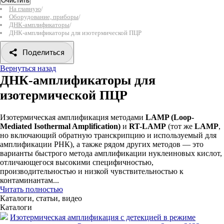
Очистить
На главную
/
Оборудование, приборы
/
ДНК-амплификаторы
/
ДНК-амплификаторы для изотермической ПЦР
Поделиться
Вернуться назад
ДНК-амплификаторы для
изотермической ПЦР
Изотермическая амплификация методами
LAMP (Loop-
Mediated Isothermal Amplification)
и
RT-LAMP
(тот же
LAMP
,
но включающий обратную транскрипцию и используемый для
амплификации РНК), а также рядом других методов — это
варианты быстрого метода амплификации нуклеиновых кислот,
отличающегося высокими специфичностью,
производительностью и низкой чувствительностью к
контаминантам...
Читать полностью
Каталоги, статьи, видео
Каталоги
Изотермическая амплификация с детекцией в режиме