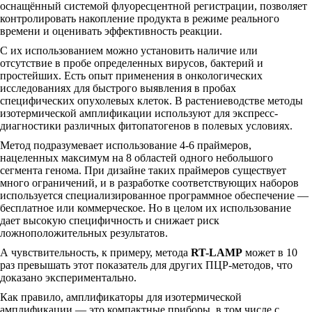
оснащённый системой флуоресцентной регистрации, позволяет
контролировать накопление продукта в режиме реального
времени и оценивать эффективность реакции.
С их использованием можно установить наличие или
отсутствие в пробе определенных вирусов, бактерий и
простейших. Есть опыт применения в онкологических
исследованиях для быстрого выявления в пробах
специфических опухолевых клеток. В растениеводстве методы
изотермической амплификации используют для экспресс-
диагностики различных фитопатогенов в полевых условиях.
Метод подразумевает использование 4-6 праймеров,
нацеленных максимум на 8 областей одного небольшого
сегмента генома. При дизайне таких праймеров существует
много ограничений, и в разработке соответствующих наборов
используется специализированное программное обеспечение —
бесплатное или коммерческое. Но в целом их использование
дает высокую специфичность и снижает риск
ложноположительных результатов.
А чувствительность, к примеру, метода
RT-LAMP
может в 10
раз превышать этот показатель для других ПЦР-методов, что
доказано экспериментально.
Как правило, амплификаторы для изотермической
амплификации — это компактные приборы, в том числе с