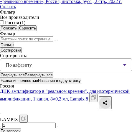
«реального времени», Россия, листовка, русс., 2 стр., 2022 г.
Скачать
Фильтр
Все производители
Россия (
1
)
Фильтр
Фильтр
Сортировка
Сортировать:
По алфавиту
Свернуть все
Развернуть все
Названия полностью
Названия в одну строку
Россия
ДНК-амплификатор в "реальном времени", для изотермической
амплификации, 1 канал, 8×0,2 мл, Lampix 8
LAMPIX
По запросу