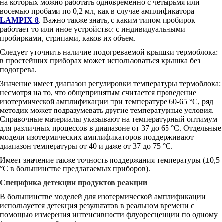
на которых можно работать одновременно с четырьмя или
восемью пробами по 0,2 мл, как в случае амплификатора
LAMPIX 8
. Важно также знать, с каким типом пробирок
работает то или иное устройство: с индивидуальными
пробирками, стрипами, каков их объем.
Следует уточнить наличие подогреваемой крышки термоблока:
в простейших приборах может использоваться крышка без
подогрева.
Значение имеет диапазон регулировки температуры термоблока:
несмотря на то, что общепринятым считается проведение
изотермической амплификации при температуре 60-65 °C, ряд
методик может подразумевать другие температурные условия.
Справочные материалы указывают на температурный оптимум
для различных процессов в диапазоне от 37 до 65 °C. Отдельные
модели изотермических амплификаторов поддерживают
диапазон температуры от 40 и даже от 37 до 75 °C.
Имеет значение также точность поддержания температуры (±0,5
°C в большинстве предлагаемых приборов).
Специфика детекции продуктов реакции
В большинстве моделей для изотермической амплификации
используется детекция результатов в реальном времени с
помощью измерения интенсивности флуоресценции по одному