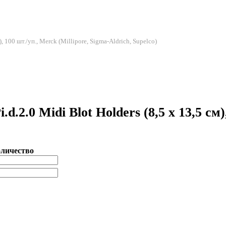
 100 шт./уп., Merck (Millipore, Sigma-Aldrich, Supelco)
.0 Midi Blot Holders (8,5 x 13,5 см),
личество