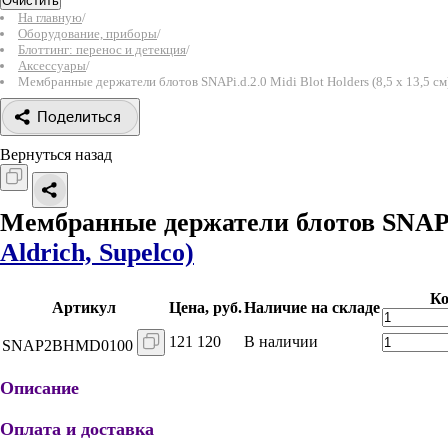
Очистить
На главную
/
Оборудование, приборы
/
Блоттинг: перенос и детекция
/
Аксессуары
/
Мембранные держатели блотов SNAPi.d.2.0 Midi Blot Holders (8,5 x 13,5 см),
Поделиться
Вернуться назад
Мембранные держатели блотов SNAPi.d.2
Aldrich, Supelco)
Ко
Артикул
Цена, руб.
Наличие на складе
121 120
В наличии
SNAP2BHMD0100
Описание
Оплата и доставка