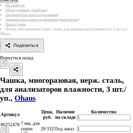
Очистить
На главную
/
Оборудование, приборы
/
Анализаторы влагосодержания
/
Анализаторы влагосодержания (влагомеры)
/
Аксессуары
/
Чашка, многоразовая, нерж. сталь, для анализаторов влажности, 3 шт./уп.,
Ohaus
Поделиться
Вернуться назад
Чашка, многоразовая, нерж. сталь,
для анализаторов влажности, 3 шт./
уп.,
Ohaus
Цена,
Наличие
Количество
Артикул
руб.
на складе
7 мм, для
80252478
серии
29 332
Под заказ