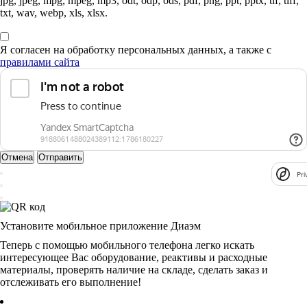
jpg, jpeg, mpg, mpeg, mp3, odt, odp, ods, pdf, png, ppt, pptx, tif, tiff,
txt, wav, webp, xls, xlsx.
Я согласен на обработку персональных данных, а также с
правилами сайта
Отмена
Отправить
Pri
Установите мобильное приложение Диаэм
Теперь с помощью мобильного телефона легко искать
интересующее Вас оборудование, реактивы и расходные
материалы, проверять наличие на складе, сделать заказ и
отслеживать его выполнение!