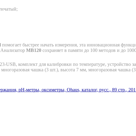
енчатый;
d
помогает быстрее начать измерения, эта инновационная функци
. Анализатор
MB120
сохраняет в памяти до 100 методов и до 100
3-USB, комплект для калибровки по температуре, устройство з
многоразовая чашка (3 шт.), высота 7 мм, многоразовая чашка (3
ния, рН-метры, оксиметры, Ohaus, каталог, русс., 89 стр., 2017