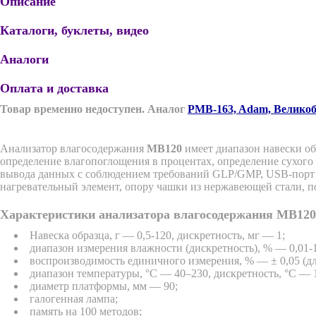
Описание
Каталоги, буклеты, видео
Аналоги
Оплата и доставка
Товар временно недоступен. Аналог
PMB-163, Adam, Велико
Анализатор влагосодержания
MB120
имеет диапазон навески об
определение влагопоглощения в процентах, определение сухог
вывода данных с соблюдением требований GLP/GMP, USB-порт и 
нагревательный элемент, опору чашки из нержавеющей стали, п
Характеристики анализатора влагосодержания MB120
Навеска образца, г — 0,5-120, дискретность, мг — 1;
диапазон измерения влажности (дискретность), % — 0,01-10
воспроизводимость единичного измерения, % — ± 0,05 (для о
диапазон температуры, °С — 40–230, дискретность, °С — 
диаметр платформы, мм — 90;
галогенная лампа;
память на 100 методов;