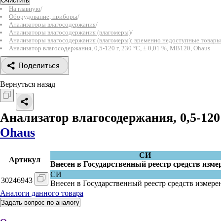
Очистить
На главную
/
Оборудование, приборы
/
Анализаторы влагосодержания
/
Анализаторы влагосодержания (влагомеры)
/
Анализаторы влагосодержания (влагомеры): временно недоступные товары
Анализатор влагосодержания, 0,5-120 г, 230 °С, ± 0,01 %, MB120, Ohaus
Поделиться
Вернуться назад
Анализатор влагосодержания, 0,5-120 
Ohaus
СИ
Артикул
Внесен в Государственный реестр средств изме
СИ
30246943
Внесен в Государственный реестр средств измере
Аналоги данного товара
Задать вопрос по аналогу