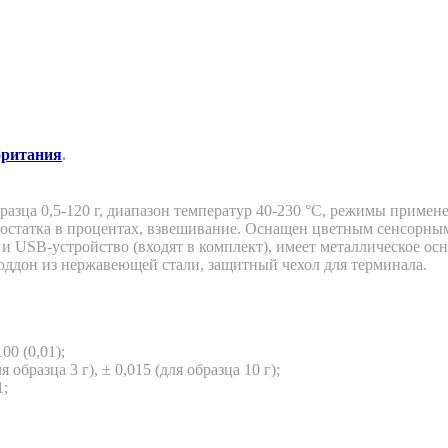
британия
.
разца 0,5-120 г, диапазон температур 40-230 °С, режимы приме
о остатка в процентах, взвешивание. Оснащен цветным сенсорн
USB-устройство (входят в комплект), имеет металлическое осн
оддон из нержавеющей стали, защитный чехол для терминала.
0 (0,01);
бразца 3 г), ± 0,015 (для образца 10 г);
1;