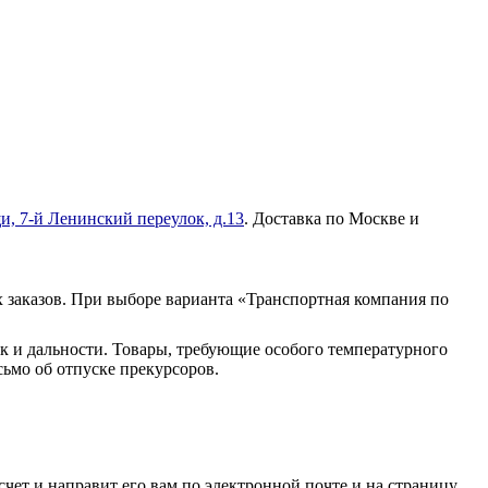
и, 7-й Ленинский переулок, д.13
. Доставка по Москве и
 заказов. При выборе варианта «Транспортная компания по
к и дальности. Товары, требующие особого температурного
ьмо об отпуске прекурсоров.
чет и направит его вам по электронной почте и на страницу