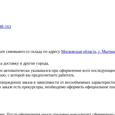
MB-163
ен самовывоз со склада по адресу
Московская область, г. Мытищ
а доставку в другие города.
он автоматически указывался при оформлении всех последующих
ю, с которой вы предпочитаете работать.
тверждении заказа в зависимости от весообъемных характеристи
 заказе есть прекурсоры, необходимо оформить официальное пис
и. После оформления заказа продавец-консультант сформирует с