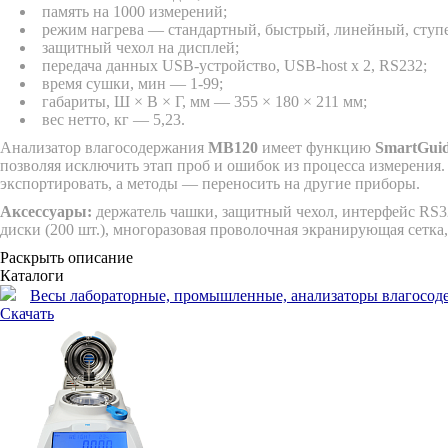
память на 1000 измерений;
режим нагрева — стандартный, быстрый, линейный, ступ
защитный чехол на дисплей;
передача данных USB-устройство, USB-host x 2, RS232;
время сушки, мин — 1-99;
габариты, Ш × В × Г, мм — 355 × 180 × 211 мм;
вес нетто, кг — 5,23.
Анализатор влагосодержания
MB120
имеет функцию
SmartGui
позволяя исключить этап проб и ошибок из процесса измерения
экспортировать, а методы — переносить на другие приборы.
Аксессуары:
держатель чашки, защитный чехол, интерфейс RS32
диски (200 шт.), многоразовая проволочная экранирующая сетка, 
Раскрыть описание
Каталоги
Весы лабораторные, промышленные, анализаторы влагосодержа
Скачать