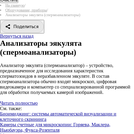
Очистить
На главную
/
Оборудование, приборы
/
Анализаторы эякулята (спермоанализаторы)
Поделиться
Вернуться назад
Анализаторы эякулята
(спермоанализаторы)
Анализатор эякулята (спермоанализатор) – устройство,
предназначенное для исследования характеристик
сперматозоидов в неразбавленном эякуляте. В состав
спермоанализатора обычно входят микроскоп, цифровая
видеокамера и компьютер со специализированной программой
для обработки получаемых камерой изображений.
Читать полностью
См. также:
Биоимиджинг: системы автоматической визуализации и
клеточного скрининга
Камеры счетные для микроскопии: Горяева, Маклера,
Ньюбауэра, Фукса-Розенталя