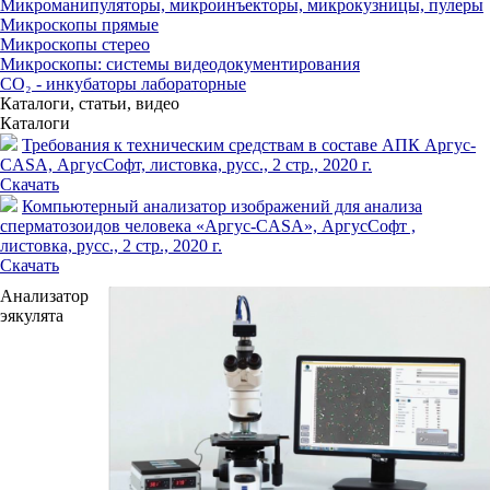
Микроманипуляторы, микроинъекторы, микрокузницы, пулеры
Микроскопы прямые
Микроскопы стерео
Микроскопы: системы видеодокументирования
СО₂ - инкубаторы лабораторные
Каталоги, статьи, видео
Каталоги
Требования к техническим средствам в составе АПК Аргус-
CASA, АргусСофт, листовка, русс., 2 стр., 2020 г.
Скачать
Компьютерный анализатор изображений для анализа
сперматозоидов человека «Аргус-CASA», АргусСофт ,
листовка, русс., 2 стр., 2020 г.
Скачать
Анализатор
эякулята