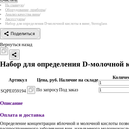
Очистить
На главную
/
Оборудование, приборы
/
Анализ качества вина
/
Аксессуары
/
Набор для определения D-молочной кислоты в вине, Steroglass
Поделиться
Вернуться назад
Набор для определения D-молочной 
Количе
Артикул
Цена, руб.
Наличие на складе
По запросу
Под заказ
SQPE059194
Описание
Оплата и доставка
Определение концентрации яблочной и молочной кислоты позво
распространенного заболевания вин, называемого молочнокисл