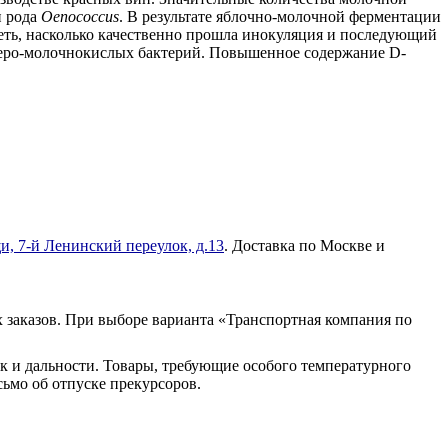
и рода
Oenococcus
. В результате яблочно-молочной ферментации
деть, насколько качественно прошла инокуляция и последующий
гетеро-молочнокислых бактерий. Повышенное содержание D-
и, 7-й Ленинский переулок, д.13
. Доставка по Москве и
 заказов. При выборе варианта «Транспортная компания по
к и дальности. Товары, требующие особого температурного
ьмо об отпуске прекурсоров.