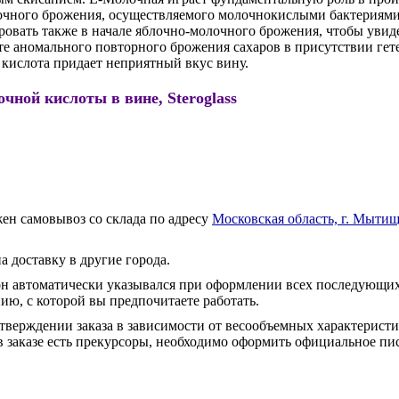
олочного брожения, осуществляемого молочнокислыми бактериям
ровать также в начале яблочно-молочного брожения, чтобы уви
ьтате аномального повторного брожения сахаров в присутствии 
 кислота придает неприятный вкус вину.
чной кислоты в вине, Steroglass
ен самовывоз со склада по адресу
Московская область, г. Мытищ
а доставку в другие города.
он автоматически указывался при оформлении всех последующих
ю, с которой вы предпочитаете работать.
тверждении заказа в зависимости от весообъемных характеристи
 заказе есть прекурсоры, необходимо оформить официальное пис