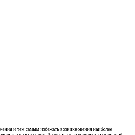
жения и тем самым избежать возникновения наиболее
зводстве красных вин. Значительные количества молочной