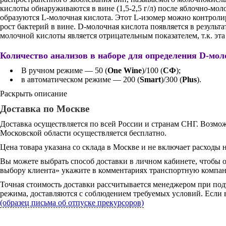
кислоты обнаруживаются в вине (1,5-2,5 г/л) после яблочно-м
образуются L-молочная кислота. Этот L-изомер можно контроли
рост бактерий в вине. D-молочная кислота появляется в резул
молочной кислоты является отрицательным показателем, т.к. эта
Количество анализов в наборе для определения D-моло
В ручном режиме — 50 (
One Wine
)/100 (
СФ
);
в автоматическом режиме — 200 (
Smart
)/300 (
Plus
).
Раскрыть описание
Доставка по Москве
Доставка осуществляется по всей России и странам СНГ. Возмож
Московской области осуществляется бесплатно.
Цена товара указана со склада в Москве и не включает расходы н
Вы можете выбрать способ доставки в личном кабинете, чтобы 
выбору клиента» укажите в комментариях транспортную компани
Точная стоимость доставки рассчитывается менеджером при под
режима, доставляются с соблюдением требуемых условий. Если в
(образец письма об отпуске прекурсоров)