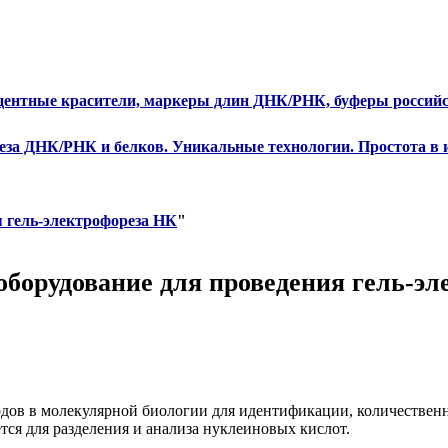
сцентные красители, маркеры длин ДНК/РНК, буферы российс
еза ДНК/РНК и белков. Уникальные технологии. Простота в 
я гель-электрофореза НК
"
 оборудование для проведения гель-э
одов в молекулярной биологии для идентификации, количествен
тся для разделения и анализа нуклеиновых кислот.