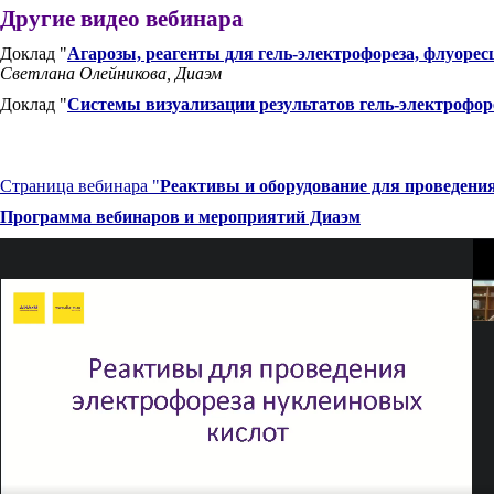
Другие видео вебинара
Доклад "
Агарозы, реагенты для гель-электрофореза, флуоре
Светлана Олейникова, Диаэм
Доклад "
Системы визуализации результатов гель-электрофор
Страница вебинара "
Реактивы и оборудование для проведени
Программа вебинаров и мероприятий Диаэм