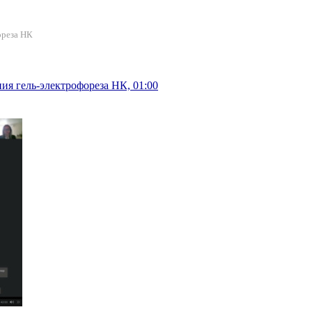
ореза НК
ия гель-электрофореза НК, 01:00