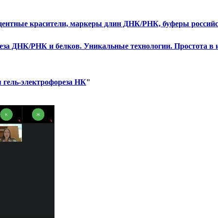
сцентные красители, маркеры длин ДНК/РНК, буферы российс
еза ДНК/РНК и белков. Уникальные технологии. Простота в 
я гель-электрофореза НК
"