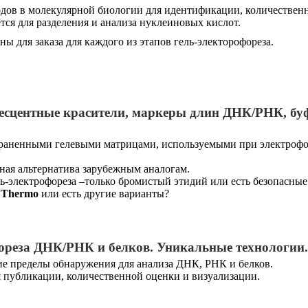
одов в молекулярной биологии для идентификации, количествен
тся для разделения и анализа нуклеиновых кислот.
ы для заказа для каждого из этапов гель-электорофореза.
ресцентные красители, маркеры длин ДНК/РНК, бу
траненными гелевыми матрицами, используемыми при электрофо
ная альтернатива зарубежным аналогам.
ь-электрофореза –только бромистый этидий или есть безопасные
,
Thermo
или есть другие варианты?
ореза ДНК/РНК и белков. Уникальные технологии.
кие пределы обнаружения для анализа ДНК, РНК и белков.
 публикации, количественной оценки и визуализации.