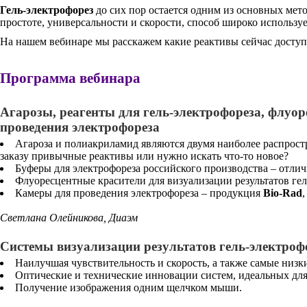
Гель-электрофорез
до сих пор остается одним из основных мет
простоте, универсальности и скорости, способ широко используе
На нашем вебинаре мы расскажем какие реактивы сейчас доступн
Программа вебинара
Агарозы, реагенты для гель-электрофореза, флуо
проведения электрофореза
Агароза и полиакриламид являются двумя наиболее распрос
заказу привычные реактивы или нужно искать что-то новое?
Буферы для электрофореза российского производства – отлич
Флуоресцентные красители для визуализации результатов гел
Камеры для проведения электрофореза – продукция
Bio-Rad
Светлана Олейникова, Диаэм
Системы визуализации результатов гель-электроф
Наилучшая чувствительность и скорость, а также самые низ
Оптические и технические инновации систем, идеальных для
Получение изображения одним щелчком мыши.