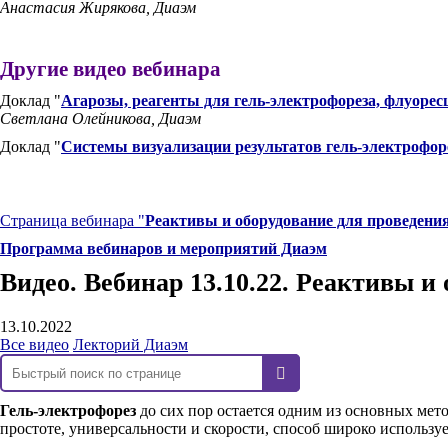
Анастасия Жирякова, Диаэм
Другие видео вебинара
Доклад "
Агарозы, реагенты для гель-электрофореза, флуоре
Светлана Олейникова, Диаэм
Доклад "
Системы визуализации результатов гель-электрофор
Страница вебинара "
Реактивы и оборудование для проведени
Программа вебинаров и мероприятий Диаэм
Видео. Вебинар 13.10.22. Реактивы и
13.10.2022
Все видео
Лекторий Диаэм
Гель-электрофорез
до сих пор остается одним из основных мет
простоте, универсальности и скорости, способ широко используе