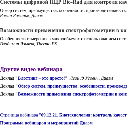
Системы цифровой ПЦР Bio-Rad для контроля кач
Обзор систем, преимущества, особенности, производительность,
Роман Романов, Диаэм
Возможности применения спектрофотометрии в ко
Особенности измерения в микрообъемах с использованием сис
Владимир Языков, Thermo FS
Другие видео вебинара
Доклад
"
Блоттинг – это просто!
"
,
Леонид Усович, Диаэм
Доклад
"
Обзор систем, преимущества, особенности, производ
Доклад
"
Возможности применения спектрофотометрии в конт
Страница вебинара "
09.12.21. Биотехнология: контроль качес
Программа вебинаров и мероприятий Диаэм