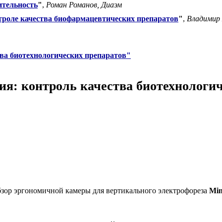
ительность
"
,
Роман Романов, Диаэм
роле качества биофармацевтических препаратов
"
,
Владимир 
тва биотехнологических препаратов"
гия: контроль качества биотехнологи
зор эргономичной камеры для вертикального электрофореза
Min