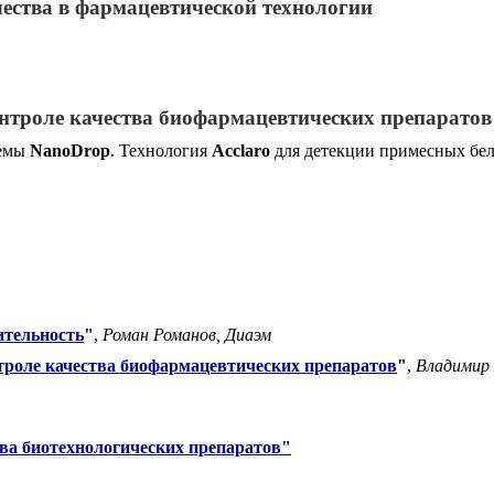
ества в фармацевтической технологии
нтроле качества биофармацевтических препаратов
темы
NanoDrop
. Технология
Acclaro
для детекции примесных бел
ительность
"
,
Роман Романов, Диаэм
роле качества биофармацевтических препаратов
"
,
Владимир 
тва биотехнологических препаратов"