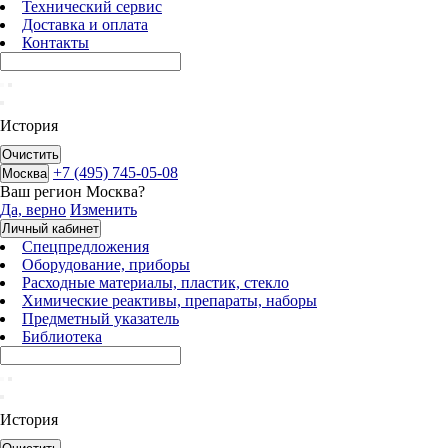
Технический сервис
Доставка и оплата
Контакты
История
Очистить
+7 (495) 745-05-08
Москва
Ваш регион
Москва
?
Да, верно
Изменить
Личный кабинет
Спецпредложения
Оборудование, приборы
Расходные материалы, пластик, стекло
Химические реактивы, препараты, наборы
Предметный указатель
Библиотека
История