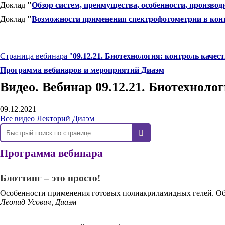
Доклад
"
Обзор систем, преимущества, особенности, производ
Доклад
"
Возможности применения спектрофотометрии в конт
Страница вебинара "
09.12.21. Биотехнология: контроль качес
Программа вебинаров и мероприятий Диаэм
Видео. Вебинар 09.12.21. Биотехноло
09.12.2021
Все видео
Лекторий Диаэм
Программа вебинара
Блоттинг – это просто!
Особенности применения готовых полиакриламидных гелей. Об
Леонид Усович, Диаэм