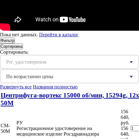
Пока нет данных.
Перейти в каталог
Фильтр
Сортировка
Сортировать:
Рег. удостоверения
По возрастанию цены
Развернуть все
Названия полностью
Центрифуга-вортекс 15000 об/мин, 15294g, 12х
50M
156
640,
РУ
руб.
CM-
Регистрационное удостоверение на
156
50M
медицинское изделие Росздравнадзора
640,