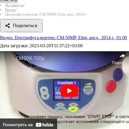
Очистить
На главную
/
Видео
/
Центрифуга-вортекс CM-50MP, Elmi, англ., 2014 г.
Поделиться
Видео. Центрифуга-вортекс CM-50MP, Elmi, англ., 2014 г., 01:00
Дата загрузки:
2023-03-20T11:37:22+03:00