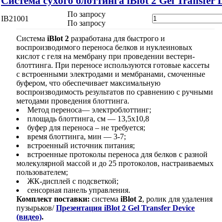
Система сухого блоттинга iBlot 2 Gel Transfer
По запросу
IB21001
По запросу
Система
iBlot 2
разработана для быстрого и
воспроизводимого переноса белков и нуклеиновых
кислот с геля на мембрану при проведении вестерн-
блоттинга. При переносе используются готовые кассеты
с встроенными электродами и мембранами, смоченные
буфером, что обеспечивает максимальную
воспроизводимость результатов по сравнению с ручными
методами проведения блоттинга.
Метод переноса— электроблоттинг;
площадь блоттинга, см — 13,5х10,8
буфер для переноса – не требуется;
время блоттинга, мин — 3-7;
встроенный источник питания;
встроенные протоколы переноса для белков с разной
молекулярной массой и до 25 протоколов, настраиваемых
пользователем;
ЖК-дисплей с подсветкой;
сенсорная панель управления.
Комплект поставки:
cистема
iBlot 2
, ролик для удаления
пузырьков/
Презентация iBlot 2 Gel Transfer Device
(видео)
.