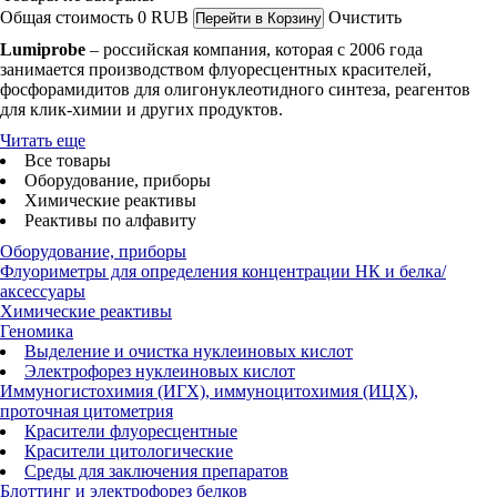
Общая стоимость
0
RUB
Очистить
Перейти в Корзину
Lumiprobe
– российская компания, которая с 2006 года
занимается производством флуоресцентных красителей,
фосфорамидитов для олигонуклеотидного синтеза, реагентов
для клик-химии и других продуктов.
Читать еще
Все товары
Оборудование, приборы
Химические реактивы
Реактивы по алфавиту
Оборудование, приборы
Флуориметры для определения концентрации НК и белка/
аксессуары
Химические реактивы
Геномика
Выделение и очистка нуклеиновых кислот
Электрофорез нуклеиновых кислот
Иммуногистохимия (ИГХ), иммуноцитохимия (ИЦХ),
проточная цитометрия
Красители флуоресцентные
Красители цитологические
Среды для заключения препаратов
Блоттинг и электрофорез белков