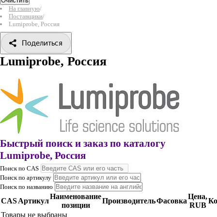
Очистить
На главную
/
Поставщики
/
Lumiprobe, Россия
Поделиться
Lumiprobe, Россия
Быстрый поиск и заказ по каталогу
Lumiprobe, Россия
Поиск по CAS
Поиск по артикулу
Поиск по названию
Наименование
Цена,
CAS
Артикул
Производитель
Фасовка
Ко
позиции
RUB
Товары не выбраны