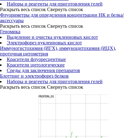
Наборы и реагенты для приготовления гелей
Раскрыть весь список
Свернуть список
Флуориметры для определения концентрации НК и белка/
аксессуары
Раскрыть весь список
Свернуть список
Геномика
Выделение и очистка нуклеиновых кислот
Электрофорез нуклеиновых кислот
Иммуногистохимия (ИГХ), иммуноцитохимия (ИЦХ),
проточная цитометрия
Красители флуоресцентные
Красители цитологические
Среды для заключения препаратов
Блоттинг и электрофорез белков
Наборы и реагенты для приготовления гелей
Раскрыть весь список
Свернуть список