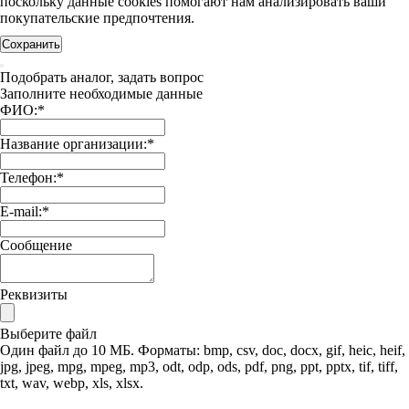
поскольку данные cookies помогают нам анализировать ваши
покупательские предпочтения.
Сохранить
Подобрать аналог, задать вопрос
Заполните необходимые данные
ФИО:
*
Название организации:
*
Телефон:
*
E-mail:
*
Сообщение
Реквизиты
Выберите файл
Один файл до 10 МБ. Форматы: bmp, csv, doc, docx, gif, heic, heif,
jpg, jpeg, mpg, mpeg, mp3, odt, odp, ods, pdf, png, ppt, pptx, tif, tiff,
txt, wav, webp, xls, xlsx.