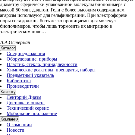
диаметру сферически упакованной молекулы биополимера с
массой 50 млн. дальтон. Гели с более высоким содержанием
агарозы используют для гельфильтрации. При электрофорезе
поры геля должны быть легко проницаемы для молекул
биополимеров, чтобы лишь тормозить их миграцию в
электрическом поле…
Л.А.Остерман
Каталог
Спецпредложения
Оборудование, приборы
Пластик, стекло, принадлежности
Химические реактивы, препараты, наборы
Предметный указатель
Библиотека
Производители
Клиенту
Лекторий Диаэм
Доставка и оплата
Технический сервис
Мобильное приложение
Компания
О компании
Новости