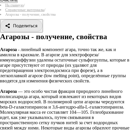
Очистить
На главную
/
Справочные материалы
/
Агарозы - получение, свойства
Поделиться
Агарозы - получение, свойства
Агароза
- линейный компонент агара, точно так же, как и
амилоза в крахмале. В агарозе для электрофореза/
иммунодиффузии удалены остаточные сульфогруппы, которые в
агаре присутствуют от природы (их удаляют для
предотвращения электроэндосмоса при форезе), а в
легкоплавкой агарозе (low melting point), определённые группы
вводятся для изменения физических свойств.
Агароза
— это особо чистая фракция природного линейного
полисахарида агара, который извлекают из некоторых видов
морских водорослей. В полимерной цепи агарозы чередуются
beta-D-галактопираноза и 3,6-ангидро-alfa-L-галактопираноза.
Молекулярная масса ее составляет 104—105. Гелеобразование
идет, как уже указывалось, путем связывания в
пространственную сетку пучков нитей за счет водородных
связей между ними. Некоторые виды агарозы образуют прочные