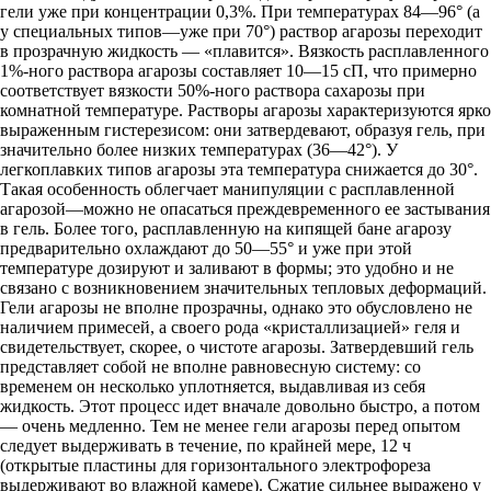
гели уже при концентрации 0,3%. При температурах 84—96° (а
у специальных типов—уже при 70°) раствор агарозы переходит
в прозрачную жидкость — «плавится». Вязкость расплавленного
1%-ного раствора агарозы составляет 10—15 сП, что примерно
соответствует вязкости 50%-ного раствора сахарозы при
комнатной температуре. Растворы агарозы характеризуются ярко
выраженным гистерезисом: они затвердевают, образуя гель, при
значительно более низких температурах (36—42°). У
легкоплавких типов агарозы эта температура снижается до 30°.
Такая особенность облегчает манипуляции с расплавленной
агарозой—можно не опасаться преждевременного ее застывания
в гель. Более того, расплавленную на кипящей бане агарозу
предварительно охлаждают до 50—55° и уже при этой
температуре дозируют и заливают в формы; это удобно и не
связано с возникновением значительных тепловых деформаций.
Гели агарозы не вполне прозрачны, однако это обусловлено не
наличием примесей, а своего рода «кристаллизацией» геля и
свидетельствует, скорее, о чистоте агарозы. Затвердевший гель
представляет собой не вполне равновесную систему: со
временем он несколько уплотняется, выдавливая из себя
жидкость. Этот процесс идет вначале довольно быстро, а потом
— очень медленно. Тем не менее гели агарозы перед опытом
следует выдерживать в течение, по крайней мере, 12 ч
(открытые пластины для горизонтального электрофореза
выдерживают во влажной камере). Сжатие сильнее выражено у