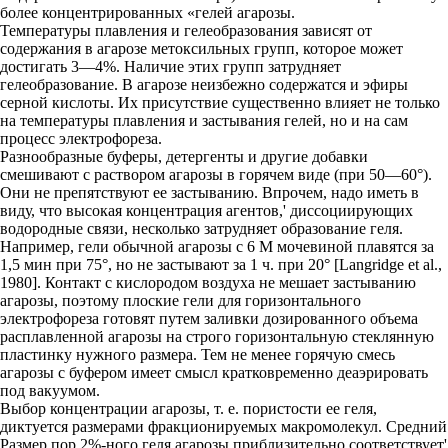
более концентрированных «гелей агарозы.
Температуры плавления и гелеобразования зависят от
содержания в агарозе метоксильных групп, которое может
достигать 3—4%. Наличие этих групп затрудняет
гелеобразование. В агарозе неизбежно содержатся и эфиры
серной кислоты. Их присутствие существенно влияет не только
на температуры плавления и застывания гелей, но и на сам
процесс электрофореза.
Разнообразные буферы, детергенты и другие добавки
смешивают с раствором агарозы в горячем виде (при 50—60°).
Они не препятствуют ее застыванию. Впрочем, надо иметь в
виду, что высокая концентрация агентов,' диссоциирующих
водородные связи, несколько затрудняет образование геля.
Например, гели обычной агарозы с 6 М мочевиной плавятся за
1,5 мин при 75°, но не застывают за 1 ч. при 20° [Langridge et al.,
1980]. Контакт с кислородом воздуха не мешает застыванию
агарозы, поэтому плоские гели для горизонтального
электрофореза готовят путем заливки дозированного объема
расплавленной агарозы на строго горизонтальную стеклянную
пластинку нужного размера. Тем не менее горячую смесь
агарозы с буфером имеет смысл кратковременно деаэрировать
под вакуумом.
Выбор концентрации агарозы, т. е. пористости ее геля,
диктуется размерами фракционируемых макромолекул. Средний
Размер пор 2%-ного геля агарозы приблизительно соответствует'