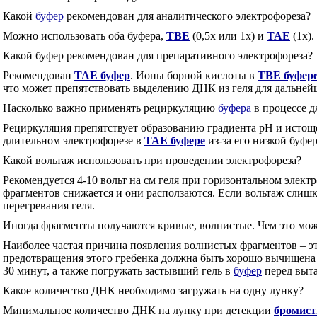
Какой
буфер
рекомендован для аналитического электрофореза?
Можно использовать оба буфера,
ТВЕ
(0,5х или 1х) и
ТАЕ
(1х).
Какой буфер рекомендован для препаративного электрофореза?
Рекомендован
ТАЕ буфер
. Ионы борной кислоты в
ТВЕ буфер
что может препятствовать выделению ДНК из геля для дальне
Насколько важно применять рециркуляцию
буфера
в процессе д
Рециркуляция препятствует образованию градиента рН и истощ
длительном электрофорезе в
ТАЕ буфере
из-за его низкой буфе
Какой вольтаж использовать при проведении электрофореза?
Рекомендуется 4-10 вольт на см геля при горизонтальном элект
фрагментов снижается и они расползаются. Если вольтаж слишк
перегревания геля.
Иногда фрагменты получаются кривые, волнистые. Чем это мож
Наиболее частая причина появления волнистых фрагментов – эт
предотвращения этого гребенка должна быть хорошо вычищена 
30 минут, а также погружать застывший гель в
буфер
перед выта
Какое количество ДНК необходимо загружать на одну лунку?
Минимальное количество ДНК на лунку при детекции
бромист