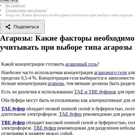
Очистить
На главную
/
Справочные материалы
/
Агарозы: Какие факторы необходимо учитывать при выборе типа агарозы
Поделиться
Агарозы: Какие факторы необходимо
учитывать при выборе типа агарозы
Какой концентрации готовить
агарозный гель
?
Наиболее часто используемая концентрация
агарозного геля
для
пределах 0,5-4 %. Концентрация геля выбирается в зависимости
больше концентрация
агарозы
, тем меньше должны быть разде
Есть ли различия в использовании
ТАЕ и ТВЕ буферов
для при
Оба буфера могут быть использованы как альтернативные для 
ТАЕ буфер
обладает низкой ионной силой и буферностью, поэт
длительном электрофорезе.
ТАЕ буфер
рекомендован для разделе
ТВЕ буфер
обладает высокой ионной силой и буферностью, поэ
электрофорезе.
ТВЕ буфер
рекомендован для разделения небольш
отличиями в размере между собой.