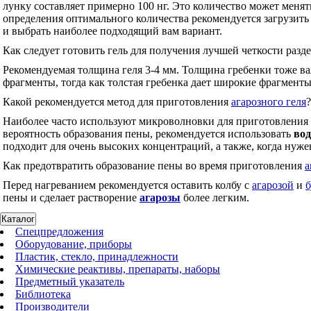
лунку составляет примерно 100 нг. Это количество может менят
определения оптимального количества рекомендуется загрузить л
и выбрать наиболее подходящий вам вариант.
Как следует готовить гель для получения лучшей четкости разд
Рекомендуемая толщина геля 3-4 мм. Толщина гребенки тоже в
фрагменты, тогда как толстая гребенка дает широкие фрагменты,
Какой рекомендуется метод для приготовления
агарозного геля
?
Наиболее часто используют микроволновки для приготовления
вероятность образования пены, рекомендуется использовать
во
подходит для очень высоких концентраций, а также, когда нуже
Как предотвратить образование пены во время приготовления
а
Перед нагреванием рекомендуется оставить колбу с
агарозой
и
пены и сделает растворение
агарозы
более легким.
Каталог
Спецпредложения
Оборудование, приборы
Пластик, стекло, принадлежности
Химические реактивы, препараты, наборы
Предметный указатель
Библиотека
Производители