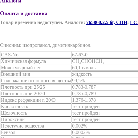
Аналоги
Оплата и доставка
Товар временно недоступен. Аналоги:
765860.2.5 lit, CDH
;
LC-
Синоним: изопропанол, диметилкарбинол.
CAS-No.
67-63-0
Химическая формула
CH₃CHOHCH₃
Молекулярный вес
60,1 г/моль
Внешний вид
жидкость
Содержание основного вещества
99,5%
Плотность при 25/25
0,783-0,787
Плотность при 20/20
0,785-0,789
Индекс рефракции n 20/D
1,376-1,378
Кислотность
тест пройден
Щелочность
тест пройден
Пироксиды
тест пройден
Нелетучие вещества
0,002%
Бензол
0,0002%