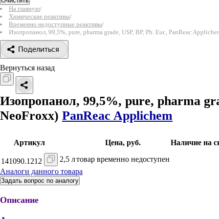
Очистить
На главную
/
Химические реактивы
/
Временно недоступные реактивы
/
Изопропанол, 99,5%, pure, pharma grade, USP, BP, Ph. Eur., PanReac Applich
Поделиться
Вернуться назад
Изопропанол, 99,5%, pure, pharma gra
NeoFroxx)
PanReac Applichem
Артикул
Цена, руб.
Наличие на с
2,5 л
товар временно недоступен
141090.1212
Аналоги данного товара
Задать вопрос по аналогу
Описание