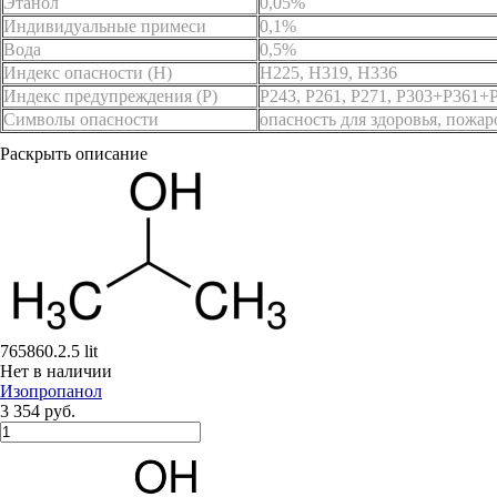
Этанол
0,05%
Индивидуальные примеси
0,1%
Вода
0,5%
Индекс опасности (H)
H225, H319, H336
Индекс предупреждения (P)
P243, P261, P271, P303+P361+
Символы опасности
опасность для здоровья, пожа
Раскрыть описание
765860.2.5 lit
Нет в наличии
Изопропанол
3 354 руб.