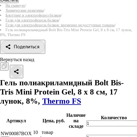
Очистить
На главную
/
Химические реактивы
/
Блоттинг и электрофорез белков
/
Гели для электрофореза белков
/
Гели для электрофореза белков: временно недоступные товары
/
Гель полиакриламидный Bolt Bis-Tris Mini Protein Gel, 8 х 8 см, 17 лунок,
8%, Thermo FS
Поделиться
Вернуться назад
Гель полиакриламидный Bolt Bis-
Tris Mini Protein Gel, 8 х 8 см, 17
лунок, 8%,
Thermo FS
Наличие
Количество
Артикул
Цена, руб.
на
складе
10
товар
NW00087BOX