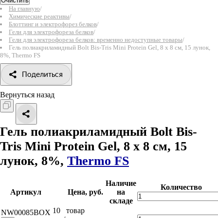
Очистить
На главную
/
Химические реактивы
/
Блоттинг и электрофорез белков
/
Гели для электрофореза белков
/
Гели для электрофореза белков: временно недоступные товары
/
Гель полиакриламидный Bolt Bis-Tris Mini Protein Gel, 8 х 8 см, 15 лунок,
8%, Thermo FS
Поделиться
Вернуться назад
Гель полиакриламидный Bolt Bis-
Tris Mini Protein Gel, 8 х 8 см, 15
лунок, 8%,
Thermo FS
Наличие
Количество
Артикул
Цена, руб.
на
складе
10
товар
NW00085BOX