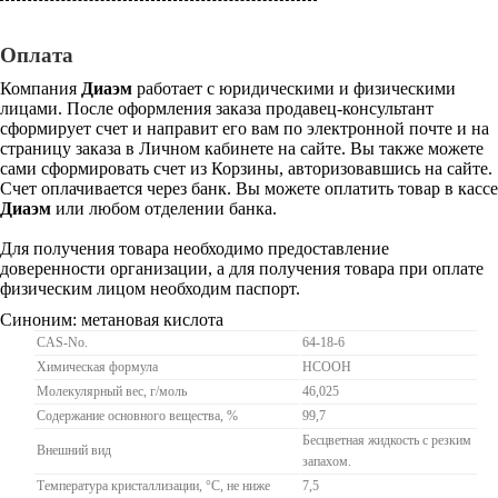
Оплата
Компания
Диаэм
работает с юридическими и физическими
лицами. После оформления заказа продавец-консультант
сформирует счет и направит его вам по электронной почте и на
страницу заказа в Личном кабинете на сайте. Вы также можете
сами сформировать счет из Корзины, авторизовавшись на сайте.
Счет оплачивается через банк. Вы можете оплатить товар в кассе
Диаэм
или любом отделении банка.
Для получения товара необходимо предоставление
доверенности организации, а для получения товара при оплате
физическим лицом необходим паспорт.
Синоним: метановая кислота
CAS-No.
64-18-6
Химическая формула
HCOOH
Молекулярный вес, г/моль
46,025
Содержание основного вещества, %
99,7
Бесцветная жидкость с резким
Внешний вид
запахом.
Температура кристаллизации, °С, не ниже
7,5