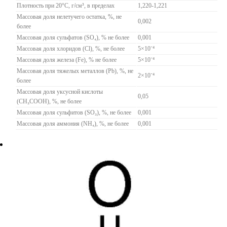
Плотность при 20°С, г/см³, в пределах
1,220-1,221
Массовая доля нелетучего остатка, %, не
0,002
более
Массовая доля сульфатов (SO₄), % не более
0,001
Массовая доля хлоридов (Cl), %, не более
5×10⁻⁴
Массовая доля железа (Fe), % не более
5×10⁻⁴
Массовая доля тяжелых металлов (Pb), %, не
2×10⁻⁴
более
Массовая доля уксусной кислоты
0,05
(СН₃СОOН), %, не более
Массовая доля сульфитов (SO₃), %, не более
0,001
Массовая доля аммония (NН₄), %, не более
0,001